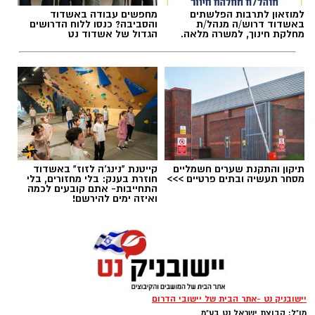
לעצור ולשאול האם מדינת ישראל עדיין מצליחה
למוזאון לתרבות הפלשתים
מחפשים עבודה באשדוד
באשדוד דרוש/ה מנהל/ת
והסביבה? כנסו ללוח הדרושים
לשמור על תחושת השותפות שעליה הוקמה, או
מחלקת חינוך, למשרה מלאה.
הגדול של אשדוד נט
שאנחנו הולכים ומתרחקים ממנה.
להאזנה לתוכן:
אלדה נתנאל / 09:12 26.06.26
תיקון והתקנת שערים חשמליים
קייטנת "נינג'ה לזוז" באשדוד
מסחר תעשיה ובתים פרטיים >>>
חוזרת בענק: בלי מחזורים, בלי
התחייבות- אתם קובעים לכמה
ואיזה ימים להירשם!
תגים:
חרדיים חיילים
יישובניק נט -אתר הבית של יישובי הדרום
מו"ל: קבוצת ישראל נט בע"מ