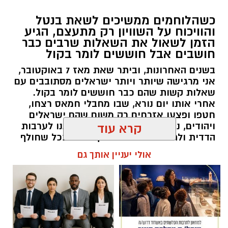
כשהלוחמים ממשיכים לשאת בנטל
והוויכוח על השוויון רק מתעצם, הגיע
הזמן לשאול את השאלות שרבים כבר
חושבים אבל חוששים לומר בקול
בשנים האחרונות, וביתר שאת מאז 7 באוקטובר,
אני מרגישה שיותר ויותר ישראלים מסתובבים עם
שאלות קשות שהם כבר חוששים לומר בקול.
‏כדי לעקוב אחרי הערוץ יישובניק נט ב-WhatsApp:‏‏‏
אחרי אותו יום נורא, שבו מחבלי חמאס רצחו,
חטפו ופצעו אזרחים רק משום שהם ישראלים
ויהודים, נדמה היה שהאסון יחזיר אותנו לערבות
קרא עוד
הדדית ולתחושת גורל משותף. אבל ככל שחולף
יש לכם מידע חשוב שטרם נחשף? צילומים מאירוע
הזמן, הוויכוחים סביב השוויון בנטל, הפטור מגיוס,
חדשותי? מצאתם טעות בכתבה? נשמח שתשתפו
אולי יעניין אותך גם
תקציבי הישיבות, נטל המס, קמפיינים ייעודיים
אותנו
למגזרים מסוימים והמחאות נגד גיוס בני ישיבות
רק הולכים ומעמיקים. בזמן שהלוחמים
והמילואימניקים ממשיכים לשלם מחיר כבד כדי
להגן על כולנו, רבים שואלים האם האחריות
הלאומית מתחלקת באמת באופן שוויוני. זו אינה
קריאה נגד ציבור כזה או אחר, אלא קריאה