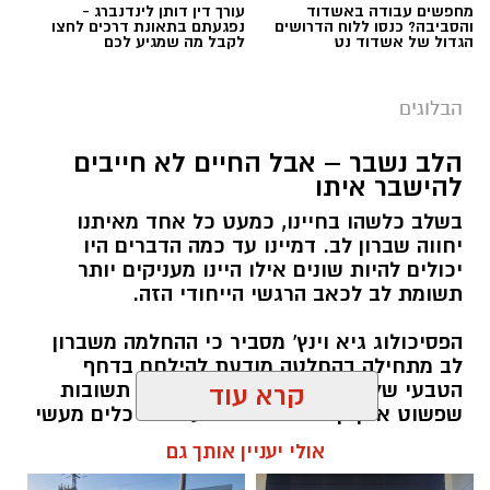
מחפשים עבודה באשדוד
עורך דין דותן לינדנברג -
והסביבה? כנסו ללוח הדרושים
נפגעתם בתאונת דרכים לחצו
הגדול של אשדוד נט
לקבל מה שמגיע לכם
הבלוגים
הלב נשבר – אבל החיים לא חייבים
להישבר איתו
בשלב כלשהו בחיינו, כמעט כל אחד מאיתנו
יחווה שברון לב. דמיינו עד כמה הדברים היו
‏כדי לעקוב אחרי הערוץ יישובניק נט ב-WhatsApp:‏‏‏
יכולים להיות שונים אילו היינו מעניקים יותר
תשומת לב לכאב הרגשי הייחודי הזה.
הפסיכולוג גיא וינץ' מסביר כי ההחלמה משברון
יש לכם מידע חשוב שטרם נחשף? צילומים מאירוע
לב מתחילה בהחלטה מודעת להילחם בדחף
חדשותי? מצאתם טעות בכתבה? נשמח שתשתפו
הטבעי שלנו לייפות את העבר ולחפש תשובות
קרא עוד
אותנו
שפשוט אינן קיימות. הוא מציע ארגז כלים מעשי
שיעזור לנו, בהדרגה, להשתחרר מהכאב ולהמשיך
אולי יעניין אותך גם
הלאה.