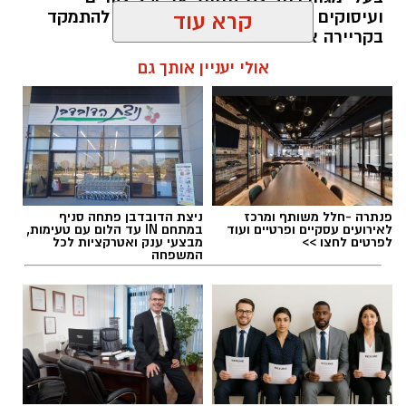
ועיסוקים שונים לאורך חייהם, במקום להתמקד
קרא עוד
בקריירה אחת בלבד.
אולי יעניין אותך גם
האם גם אתם כאלה?
להאזנה לתוכן:
פנתרה -חלל משותף ומרכז
ניצת הדובדבן פתחה סניף
אלדה נתנאל / 09:20 07.08.26
לאירועים עסקיים ופרטיים ועוד
במתחם IN עד הלום עם טעימות,
לפרטים לחצו >>
מבצעי ענק ואטרקציות לכל
המשפחה
תגים:
ייעוד