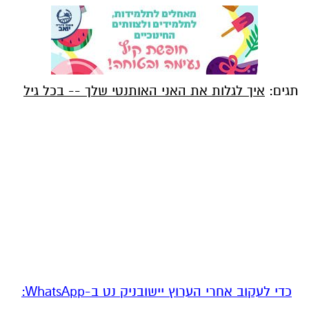
תגים:
איך לגלות את האני האותנטי שלך -- בכל גיל
‏כדי לעקוב אחרי הערוץ יישובניק נט ב-WhatsApp:‏‏‏