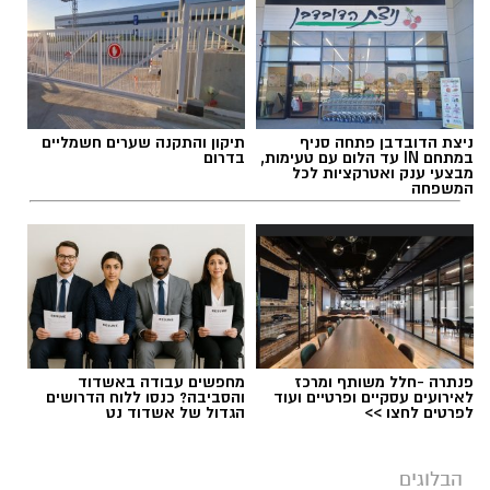
הלב שלנו אולי נשבר לפעמים, אבל אנחנו לא
חייבים להישבר יחד איתו.
להאזנה לתוכן:
ניצת הדובדבן פתחה סניף
תיקון והתקנה שערים חשמליים
במתחם IN עד הלום עם טעימות,
בדרום
מבצעי ענק ואטרקציות לכל
המשפחה
מערכת האתר / 09:04 23.07.26
פנתרה -חלל משותף ומרכז
מחפשים עבודה באשדוד
תגים:
טד
לאירועים עסקיים ופרטיים ועוד
והסביבה? כנסו ללוח הדרושים
לפרטים לחצו >>
הגדול של אשדוד נט
הבלוגים