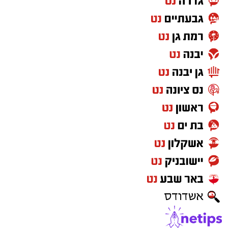
סערה ומעמיקות את הקרע, ורואה את השיח
הציבורי הופך מקוטב יותר ויותר.
במקביל, כמעט מדי יום מתפרסמת הודעה נוספת
על לוחם שנהרג או נפצע, על משפחה שנכנסת
למעגל השכול ועל צעירים שעוזבים את הבית כדי
להגן על כולנו.
ואז אני שואלת את עצמי שאלה פשוטה.
האם כולנו באמת נושאים באותה אחריות
למדינה?
אני לא כותבת מתוך שנאה. אני גם לא מאמינה
שאפשר לשפוט ציבור שלם על פי מעשיהם או
אמירותיהם של חלק ממנהיגיו. יש חרדים
שמתגייסים, עובדים ומתנדבים, ויש גם מי
שמתנגדים לכך. אבל דווקא משום שמדובר בסוגיה