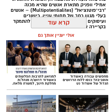
אמילי וופניק מתארת אנשים שהיא מכנה
"רבי־פוטנציאל" (Multipotentialites) – אנשים
בעלי מגוון רחב של תחומי עניין, כישורים
ועיסוקים שונים לאורך חייהם, במקום להתמקד
קרא עוד
בקריירה אחת בלבד.
אולי יעניין אותך גם
האם גם אתם כאלה?
להאזנה לתוכן:
מחפשים עבודה באשדוד
למוזאון לתרבות הפלשתים
אלדה נתנאל / 09:20 07.08.26
והסביבה? כנסו ללוח הדרושים
באשדוד דרוש/ה מנהל/ת
הגדול של אשדוד נט
מחלקת חינוך, למשרה מלאה.