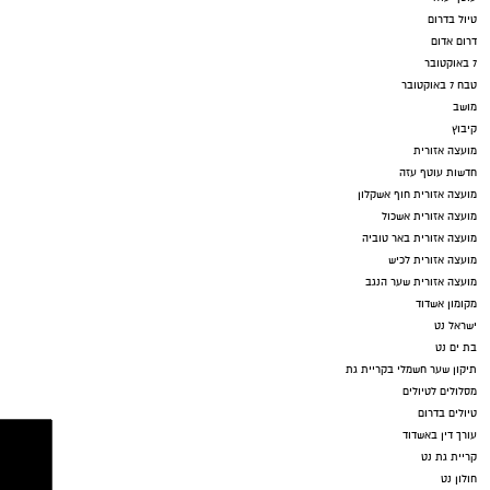
טיול בדרום
דרום אדום
7 באוקטובר
טבח 7 באוקטובר
מושב
קיבוץ
מועצה אזורית
חדשות עוטף עזה
מועצה אזורית חוף אשקלון
מועצה אזורית אשכול
מועצה אזורית באר טוביה
מועצה אזורית לכיש
מועצה אזורית שער הנגב
מקומון אשדוד
ישראל נט
בת ים נט
תיקון שער חשמלי בקריית גת
מסלולים לטיולים
טיולים בדרום
עורך דין באשדוד
קריית גת נט
חולון נט