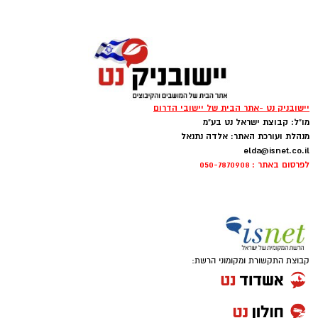
יישובניק נט -אתר הבית של יישובי הדרום
מו"ל: קבוצת ישראל נט בע"מ
מנהלת ועורכת האתר: אלדה נתנאל
elda@isnet.co.il
לפרסום באתר : 050-7870908
‏כדי לעקוב אחרי הערוץ יישובניק נט ב-WhatsApp:‏‏‏
יש לכם מידע חשוב שטרם נחשף? צילומים מאירוע
חדשותי? מצאתם טעות בכתבה? נשמח שתשתפו
קבוצת התקשורת ומקומוני הרשת:
אותנו