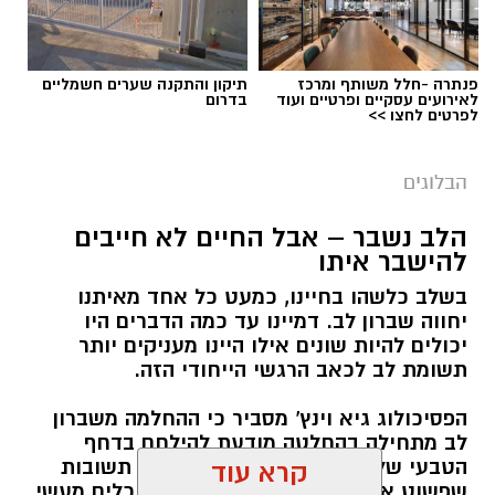
תגים:
ייעוד
פנתרה -חלל משותף ומרכז
תיקון והתקנה שערים חשמליים
לאירועים עסקיים ופרטיים ועוד
בדרום
לפרטים לחצו >>
הבלוגים
הלב נשבר – אבל החיים לא חייבים
להישבר איתו
בשלב כלשהו בחיינו, כמעט כל אחד מאיתנו
יחווה שברון לב. דמיינו עד כמה הדברים היו
‏כדי לעקוב אחרי הערוץ יישובניק נט ב-WhatsApp:‏‏‏
יכולים להיות שונים אילו היינו מעניקים יותר
תשומת לב לכאב הרגשי הייחודי הזה.
הפסיכולוג גיא וינץ' מסביר כי ההחלמה משברון
יש לכם מידע חשוב שטרם נחשף? צילומים מאירוע
לב מתחילה בהחלטה מודעת להילחם בדחף
חדשותי? מצאתם טעות בכתבה? נשמח שתשתפו
הטבעי שלנו לייפות את העבר ולחפש תשובות
קרא עוד
אותנו
שפשוט אינן קיימות. הוא מציע ארגז כלים מעשי