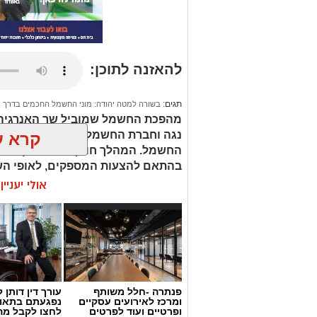
להאזנה לתוכן:
תגים:
בשורה למטה יהודה: מוני החשמל החכמים בדרך
מהפכת החשמל שמוביל שר האנרגיה ו
נגה וחברת החשמל, מאפשרת לכל צרכ
קרא ע
החשמל. המהלך חוסך לכל משק בית מ
בהתאם להצעות המספקים, לאופי הש
אולי יעניי
פנתרה -חלל משותף
עורך דין דותן ל
ומרכז לאירועים עסקיים
נפגעתם בתאונ
ופרטיים ועוד לפרטים
לחצו לקבל מה