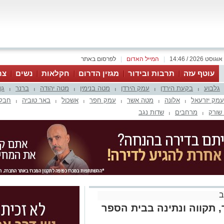
|
המייל האדום
|
לפרסום באתר
עוטף עזה
תרבות ובידור
מגזין הדרום
חקלאות
נשים
צר
גלבוע
בקעת הירדן
עמק הירדן
מטה בנימין
מטה יהודה
ברנר
גן
|
|
|
|
|
|
עמק יזרעאל
אלונה
מטה אשר
עמק חפר
אשכול
באר טוביה
חבל 
|
|
|
|
|
|
שורק
מרחבים
שדות נגב
|
|
ב
, תקווה ונתינה בבית הספר