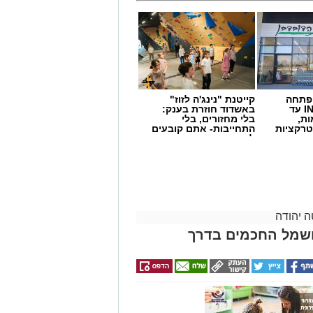
 פתחה
קייטנת "נינג'ה לזוז"
סניף במתחם IN עד
באשדוד חוזרת בענק:
ות,
בלי מחזורים, בלי
טרקציות
התחייבות- אתם קובעים
לכמה ואיזה ימים
להירשם!
 יהודה
חשמל החכמים בדרך