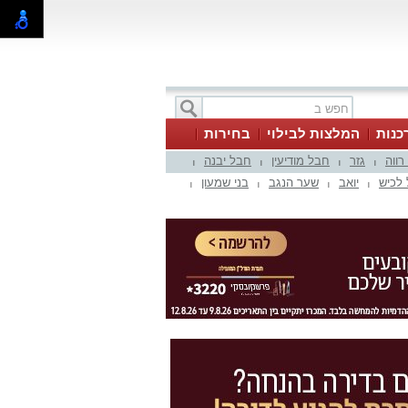
כנות
המלצות לבילוי
בחירות
 רווה
גזר
חבל מודיעין
חבל יבנה
|
|
|
|
לכיש
יואב
שער הנגב
בני שמעון
|
|
|
|