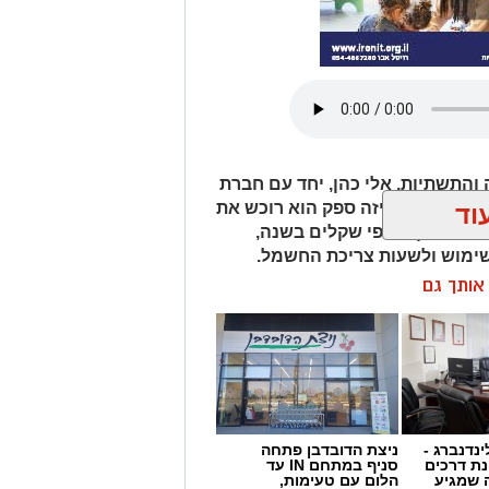
התשתיות, אלי כהן, יחד עם חברת
ן לבחור מאיזה ספק הוא רוכש את
וד
אות ואף אלפי שקלים בשנה,
ימוש ולשעות צריכת החשמל.
ן אותך גם
ינדנברג -
ניצת הדובדבן פתחה
ת דרכים
סניף במתחם IN עד
 שמגיע
הלום עם טעימות,