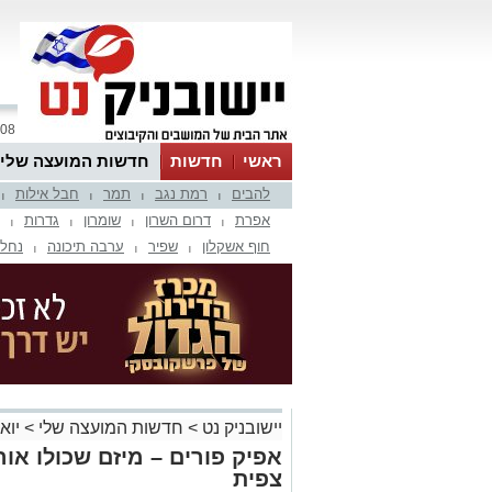
08 אוגוסט 2026 / 14:46
ראשי
חדשות
חדשות המועצה שלי
להבים
רמת נגב
תמר
חבל אילות
אינדקס עסקים
לוח
טיפים והמלצות
|
|
|
|
אפרת
דרום השרון
שומרון
גדרות
|
|
|
|
חוף אשקלון
שפיר
ערבה תיכונה
נחל 
|
|
|
יישובניק נט
>
חדשות המועצה שלי
>
יוא
אפיק פורים – מיזם שכולו אור
צפית