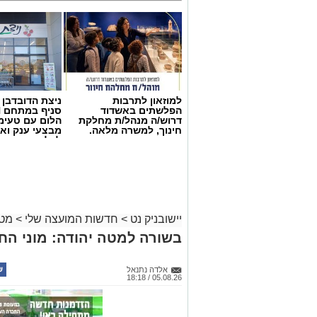
למוזאון לתרבות
ניצת הדובדבן
הפלשתים באשדוד
דרוש/ה מנהל/ת מחלקת
הלום עם טעימ
חינוך, למשרה מלאה.
מבצעי ענק וא
לכל המשפחה
יישובניק נט
>
חדשות המועצה שלי
>
מטה
בשורה למטה יהודה: מוני ה
אלדה נתנאל
05.08.26 / 18:18