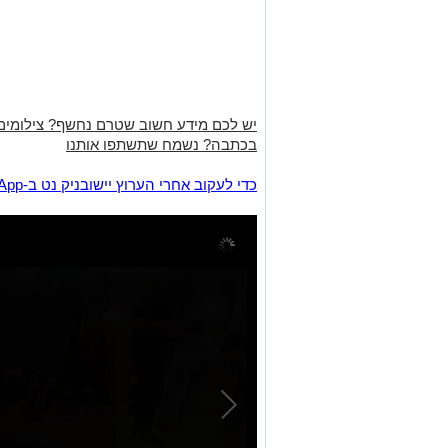
יש לכם מידע חשוב שטרם נחשף? צילומים
בכתבה? נשמח שתשתפו אותנו
‏כדי לעקוב אחרי הערוץ יישובניק נט ב-WhatsApp:‏‏‏