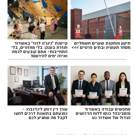
אלדה נתנאל / 18:18 05.08.26
תיקון והתקנת שערים חשמליים
קייטנת "נינג'ה לזוז" באשדוד
מסחר תעשיה ובתים פרטיים >>>
חוזרת בענק: בלי מחזורים, בלי
התחייבות- אתם קובעים לכמה
ואיזה ימים להירשם!
תגים:
בשורה למטה יהודה: מוני החשמל החכמים
בדרך
מחפשים עבודה באשדוד
עורך דין דותן לינדנברג -
והסביבה? כנסו ללוח הדרושים
נפגעתם בתאונת דרכים לחצו
הגדול של אשדוד נט
לקבל מה שמגיע לכם