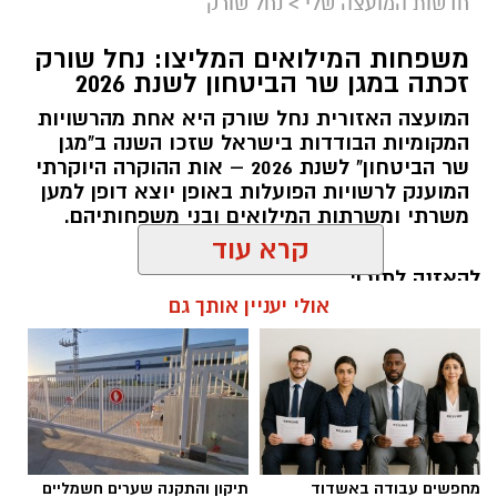
חדשות המועצה שלי
>
נחל שורק
משפחות המילואים המליצו: נחל שורק
זכתה במגן שר הביטחון לשנת 2026
המועצה האזורית נחל שורק היא אחת מהרשויות
המקומיות הבודדות בישראל שזכו השנה ב"מגן
קדריט לתמונה: דוברות משרד האנרגיה
שר הביטחון" לשנת 2026 – אות ההוקרה היוקרתי
המוענק לרשויות הפועלות באופן יוצא דופן למען
פריסת המונים החכמים במועצה תאפשר לתושבים
משרתי ומשרתות המילואים ובני משפחותיהם.
לקבל הנחות גבוהות יותר מספקי החשמל
הפרטיים, זאת בשל העובדה כי ספקי החשמל
להאזנה לתוכן:
קרא עוד
יכולים לקרוא במדויק את צריכת החשמל. בנוסף,
מונים חכמים מאפשרים התייעלות בשימוש בחשמל,
אולי יעניין אותך גם
שתחסוך גם היא כסף לתושבי המועצה.
אלדה נתנאל / 18:11 05.08.26
שר האנרגיה והתשתיות, אלי כהן
: "פריסת המונים
החכמים היא בשורה צרכנית חשובה שתבוא לידי
ביטוי בחשבון החשמל של תושבי מטה יהודה