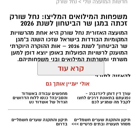
חדשות המועצה שלי
>
נחל שורק
משפחות המילואים המליצו: נחל שורק
זכתה במגן שר הביטחון לשנת 2026
המועצה האזורית נחל שורק היא אחת מהרשויות
המקומיות הבודדות בישראל שזכו השנה ב"מגן
קדריט לתמונה: דוברות משרד האנרגיה
שר הביטחון" לשנת 2026 – אות ההוקרה היוקרתי
המוענק לרשויות הפועלות באופן יוצא דופן למען
פריסת המונים החכמים במועצה תאפשר לתושבים
משרתי ומשרתות המילואים ובני משפחותיהם.
לקבל הנחות גבוהות יותר מספקי החשמל
הפרטיים, זאת בשל העובדה כי ספקי החשמל
להאזנה לתוכן:
קרא עוד
יכולים לקרוא במדויק את צריכת החשמל. בנוסף,
מונים חכמים מאפשרים התייעלות בשימוש בחשמל,
אולי יעניין אותך גם
שתחסוך גם היא כסף לתושבי המועצה.
אלדה נתנאל / 18:11 05.08.26
שר האנרגיה והתשתיות, אלי כהן
: "פריסת המונים
החכמים היא בשורה צרכנית חשובה שתבוא לידי
ביטוי בחשבון החשמל של תושבי מטה יהודה