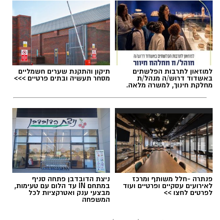
אלדה נתנאל / 18:18 05.08.26
למוזאון לתרבות הפלשתים
תיקון והתקנת שערים חשמליים
באשדוד דרוש/ה מנהל/ת
מסחר תעשיה ובתים פרטיים >>>
מחלקת חינוך, למשרה מלאה.
תגים:
בשורה למטה יהודה: מוני החשמל החכמים
בדרך
פנתרה -חלל משותף ומרכז
ניצת הדובדבן פתחה סניף
לאירועים עסקיים ופרטיים ועוד
במתחם IN עד הלום עם טעימות,
לפרטים לחצו >>
מבצעי ענק ואטרקציות לכל
המשפחה