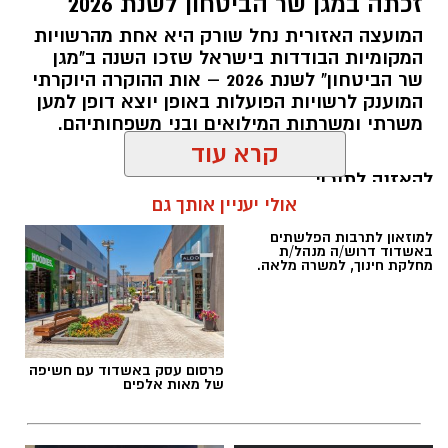
זכתה במגן שר הביטחון לשנת 2026
המועצה האזורית נחל שורק היא אחת מהרשויות
המקומיות הבודדות בישראל שזכו השנה ב"מגן
שר הביטחון" לשנת 2026 – אות ההוקרה היוקרתי
המוענק לרשויות הפועלות באופן יוצא דופן למען
קדריט לתמונה: דוברות משרד האנרגיה
משרתי ומשרתות המילואים ובני משפחותיהם.
פריסת המונים החכמים במועצה תאפשר לתושבים
לקבל הנחות גבוהות יותר מספקי החשמל
להאזנה לתוכן:
קרא עוד
הפרטיים, זאת בשל העובדה כי ספקי החשמל
יכולים לקרוא במדויק את צריכת החשמל. בנוסף,
אולי יעניין אותך גם
מונים חכמים מאפשרים התייעלות בשימוש בחשמל,
שתחסוך גם היא כסף לתושבי המועצה.
אלדה נתנאל / 18:11 05.08.26
שר האנרגיה והתשתיות, אלי כהן
: "פריסת המונים
החכמים היא בשורה צרכנית חשובה שתבוא לידי
ביטוי בחשבון החשמל של תושבי מטה יהודה
ותחסוך להם עד 20% בחשבון החשמל. החשמל הוא
למוזאון לתרבות הפלשתים
פרסום עסק באשדוד עם חשיפה
באשדוד דרוש/ה מנהל/ת
של מאות אלפים
מוצר צריכה בסיסי בכל בית בישראל ואנו נעניק
מחלקת חינוך, למשרה מלאה.