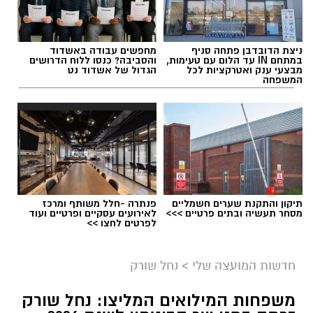
ניצת הדובדבן פתחה סניף
מחפשים עבודה באשדוד
במתחם IN עד הלום עם טעימות,
והסביבה? כנסו ללוח הדרושים
מבצעי ענק ואטרקציות לכל
הגדול של אשדוד נט
המשפחה
תגים:
בשורה למטה יהודה: מוני החשמל החכמים
בדרך
תיקון והתקנת שערים חשמליים
פנתרה -חלל משותף ומרכז
מסחר תעשיה ובתים פרטיים >>>
לאירועים עסקיים ופרטיים ועוד
לפרטים לחצו >>
חדשות המועצה שלי
>
נחל שורק
משפחות המילואים המליצו: נחל שורק