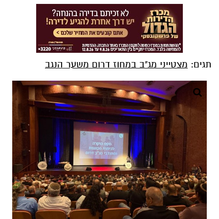
תגים:
מצטייני מג"ב במחוז דרום משער הנגב