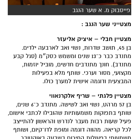
פייסבוק מ. א שער הנגב
מצטייני שער הנגב :
מצטיין חבלי – איציק אליעזר
בן 45, תושב שדרות, נשוי ואב לארבעה ילדים.
מתנדב כבר כ־13 שנים ומשמש כסק״מ (סגל קבע
מתנדב). חונך מתנדבים חדשים, מוביל יוזמות,
מקצועי, מסור וערכי. שותף מלא בפעילות
המבצעית ודוגמה אישית למערך כולו.
מצטיין פלגתי – שריף אלקרנאווי
בן 57 מרהט, נשוי ואב לשישה. מתנדב כ־6 שנים,
שותף בתפוקות משמעותיות שהובילו לכתבי אישום,
פעיל שעות רבות מעבר לנדרש והראשון להתייצב
לכל קריאה. מהווה דוגמה ומופת לדו־קיום, ושותף
משמעותי בפעולות החירום בשבעה באוקטובר.