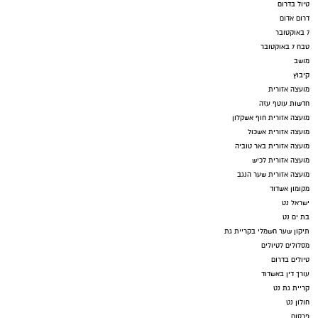
טיול בדרום
דרום אדום
7 באוקטובר
טבח 7 באוקטובר
מושב
קיבוץ
מועצה אזורית
חדשות עוטף עזה
מועצה אזורית חוף אשקלון
מועצה אזורית אשכול
מועצה אזורית באר טוביה
מועצה אזורית לכיש
מועצה אזורית שער הנגב
מקומון אשדוד
ישראל נט
בת ים נט
תיקון שער חשמלי בקריית גת
מסלולים לטיולים
טיולים בדרום
עורך דין באשדוד
קריית גת נט
חולון נט
פרסום