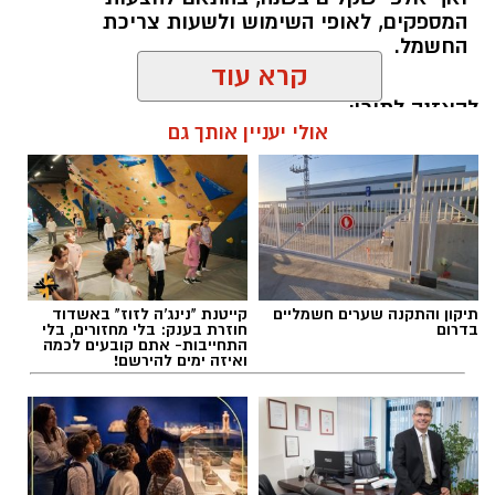
המספקים, לאופי השימוש ולשעות צריכת
החשמל.
קרא עוד
להאזנה לתוכן:
אולי יעניין אותך גם
אלדה נתנאל / 18:18 05.08.26
תיקון והתקנה שערים חשמליים
קייטנת "נינג'ה לזוז" באשדוד
בדרום
חוזרת בענק: בלי מחזורים, בלי
התחייבות- אתם קובעים לכמה
ואיזה ימים להירשם!
תגים:
בשורה למטה יהודה: מוני החשמל החכמים
בדרך