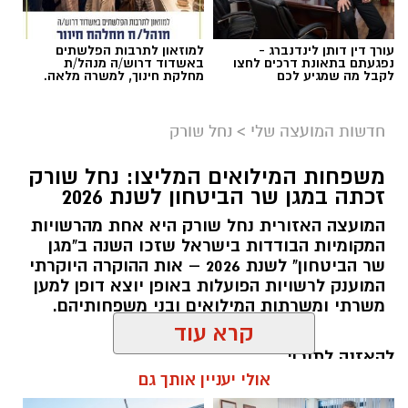
עורך דין דותן לינדנברג -
למוזאון לתרבות הפלשתים
נפגעתם בתאונת דרכים לחצו
באשדוד דרוש/ה מנהל/ת
לקבל מה שמגיע לכם
מחלקת חינוך, למשרה מלאה.
חדשות המועצה שלי
>
נחל שורק
משפחות המילואים המליצו: נחל שורק
זכתה במגן שר הביטחון לשנת 2026
המועצה האזורית נחל שורק היא אחת מהרשויות
המקומיות הבודדות בישראל שזכו השנה ב"מגן
קדריט לתמונה: דוברות משרד האנרגיה
שר הביטחון" לשנת 2026 – אות ההוקרה היוקרתי
המוענק לרשויות הפועלות באופן יוצא דופן למען
פריסת המונים החכמים במועצה תאפשר לתושבים
משרתי ומשרתות המילואים ובני משפחותיהם.
לקבל הנחות גבוהות יותר מספקי החשמל
קרא עוד
הפרטיים, זאת בשל העובדה כי ספקי החשמל
להאזנה לתוכן:
יכולים לקרוא במדויק את צריכת החשמל. בנוסף,
אולי יעניין אותך גם
מונים חכמים מאפשרים התייעלות בשימוש בחשמל,