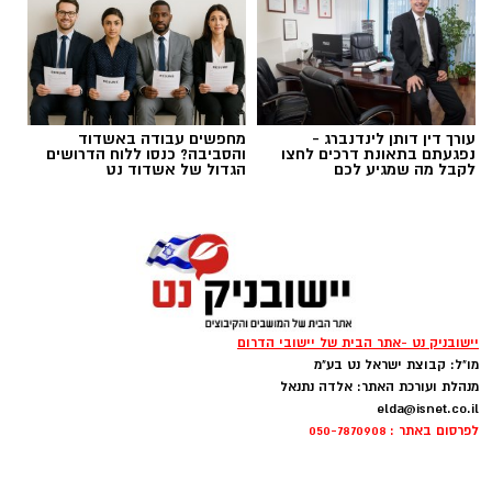
בדרך
עורך דין דותן לינדנברג -
מחפשים עבודה באשדוד
נפגעתם בתאונת דרכים לחצו
והסביבה? כנסו ללוח הדרושים
לקבל מה שמגיע לכם
הגדול של אשדוד נט
יישובניק נט -אתר הבית של יישובי הדרום
מו"ל: קבוצת ישראל נט בע"מ
מנהלת ועורכת האתר: אלדה נתנאל
קדריט לתמונה: דוברות משרד האנרגיה
elda@isnet.co.il
לפרסום באתר : 050-7870908
פריסת המונים החכמים במועצה תאפשר לתושבים
לקבל הנחות גבוהות יותר מספקי החשמל