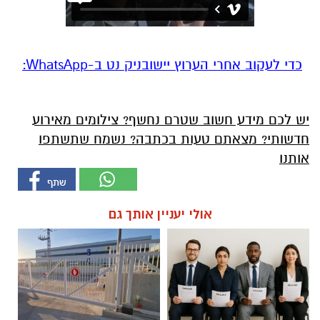
‏כדי לעקוב אחרי הערוץ יישובניק נט ב-WhatsApp:‏‏‏
יש לכם מידע חשוב שטרם נחשף? צילומים מאירוע
חדשותי? מצאתם טעות בכתבה? נשמח שתשתפו
אותנו
אולי יעניין אותך גם