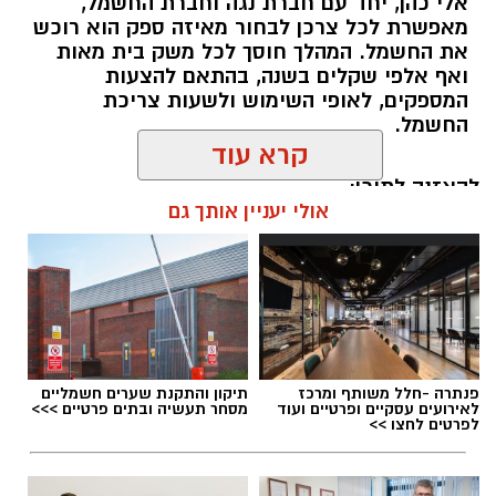
אלי כהן, יחד עם חברת נגה וחברת החשמל,
מאפשרת לכל צרכן לבחור מאיזה ספק הוא רוכש
את החשמל. המהלך חוסך לכל משק בית מאות
ואף אלפי שקלים בשנה, בהתאם להצעות
המספקים, לאופי השימוש ולשעות צריכת
החשמל.
קרא עוד
להאזנה לתוכן:
אולי יעניין אותך גם
אלדה נתנאל / 18:18 05.08.26
פנתרה -חלל משותף ומרכז
תיקון והתקנת שערים חשמליים
לאירועים עסקיים ופרטיים ועוד
מסחר תעשיה ובתים פרטיים >>>
לפרטים לחצו >>
תגים:
בשורה למטה יהודה: מוני החשמל החכמים