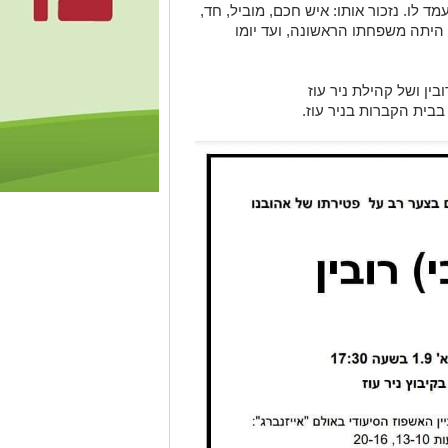
, והוא בן 80, כוחו לא עמד לו. נזכור אותו: איש חכם, מוביל, חד,
ז היתה משפחתו הראשונה, ועד יומו
ן ושל קהילת ניר עוז