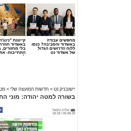
מחפשים עבודה
קייטנת "נינג'ה 
באשדוד והסביבה? כנסו
באשדוד חוזרת
ללוח הדרושים הגדול
בלי מחזורים, ב
של אשדוד נט
התחייבות- את
לכמה ואיזה ימ
להירשם!
יישובניק נט
>
חדשות המועצה שלי
>
מטה
בשורה למטה יהודה: מוני ה
אלדה נתנאל
05.08.26 / 18:18