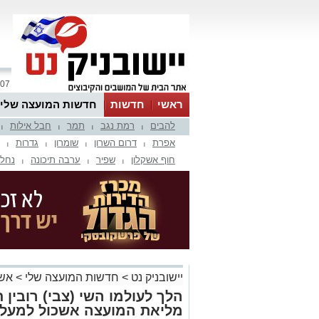
07 אוגוסט 2026 / 01:53
ראשי
חדשות
חדשות המועצה שלי
להבים
רמת נגב
תמר
חבל אילות
אינדקס עסקים
לוח
טיפים והמלצות
|
|
|
|
אפרת
דרום השרון
שומרון
גדרות
|
|
|
|
חוף אשקלון
שפיר
ערבה תיכונה
נחל 
|
|
|
יישובניק נט
>
חדשות המועצה שלי
>
אשכ
הלך לעולמו השי (צבי) רובין ת
מליאת המועצה אשכול למעל