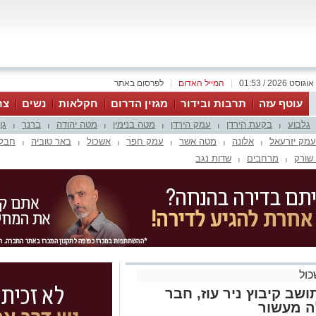
|
המייל האדום
|
לפרסום באתר
עוטף עזה
תרבות ובידור
מגזין הדרום
חקלאות
נשים
צר
גלבוע
בקעת הירדן
עמק הירדן
מטה בנימין
מטה יהודה
ברנר
גן
|
|
|
|
|
|
עמק יזרעאל
אלונה
מטה אשר
עמק חפר
אשכול
באר טוביה
חבל 
|
|
|
|
|
|
שורק
מרחבים
שדות נגב
|
|
ול
ושב קיבוץ ניר עוז, חבר
ה מעשור