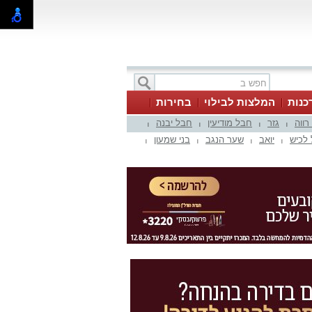
כנות
המלצות לבילוי
בחירות
 רווה
גזר
חבל מודיעין
חבל יבנה
|
|
|
|
לכיש
יואב
שער הנגב
בני שמעון
|
|
|
|