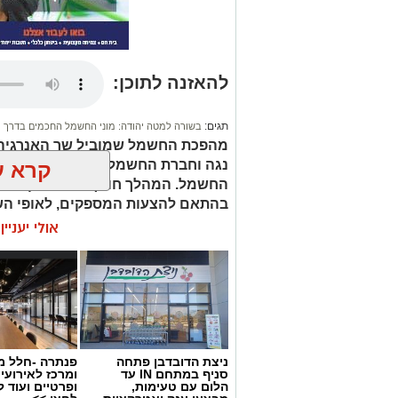
להאזנה לתוכן:
תגים:
בשורה למטה יהודה: מוני החשמל החכמים בדרך
מהפכת החשמל שמוביל שר האנרגיה ו
נגה וחברת החשמל, מאפשרת לכל צרכ
קרא ע
החשמל. המהלך חוסך לכל משק בית מ
בהתאם להצעות המספקים, לאופי הש
אולי יעניי
ניצת הדובדבן פתחה
פנתרה -חלל מ
סניף במתחם IN עד
ומרכז לאירועי
הלום עם טעימות,
ופרטיים ועוד 