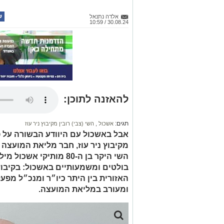
אלדה נתנאל
30.08.24 / 10:59
להאזנה לתוכן:
תגים:
אשכול
,
השי (צבי) רובין מקיבוץ ניר עוז
אבל באשכול עם היוודע הבשורה על פט
מקיבוץ ניר עוז, חבר מליאת המועצה
השי היקר בן ה-80 מותיק
בולטים ומשמעותיים באשכול: בקיבוץ 
האזורית בין היתר כיו״ר ומנכ״ל מפעל
ומעורב במליאת המועצה.