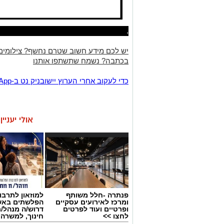
.
יש לכם מידע חשוב שטרם נחשף? צילומים
בכתבה? נשמח שתשתפו אותנו
‏כדי לעקוב אחרי הערוץ יישובניק נט ב-WhatsApp:‏‏‏
אולי יעניי
פנתרה -חלל משותף
למוזאון לתרבו
ומרכז לאירועים עסקיים
הפלשתים באש
ופרטיים ועוד לפרטים
דרוש/ה מנהל/
לחצו >>
חינוך, למשרה