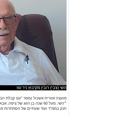
השי (צבי) רובין מקיבוץ ניר עוז
מועצה אזורית אשכול נמסר "עם קבלת הבשור
״השי, מעל 60 שנה בן הזוג של צ
חנק בממ"ד ועוד שעתיים של הסתתרות מח