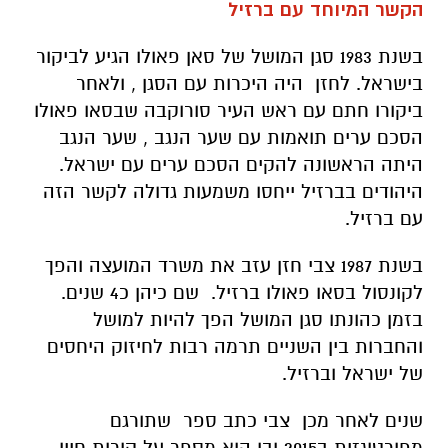
הקשר המיוחד עם ברזיל
בשנת 1983 סגן המושל של סאן פאולו הגיע לביקור
בישראל. לחזן היה היכרות עם הסגן , ולאחר
ביקורו חתם עם ראש העיר סורוקבה שבסאו פאולו
הסכם ערים תואמות עם שער הנגב , שער הנגב
היתה הראשונה להקים הסכם ערים עם ישראל.
היהודים בברזיל ייחסו משמעות גדולה לקשר הזה
עם ברזיל.
בשנת 1987 צבי חזן עזב את משרד המועצה והפך
לקונסול בסאו פאולו ברזיל. שם כיהן כ4 שנים.
בזמן כהונתו סגן המושל הפך להיות למושל
והחברות בין השניים תרמה רבות לחיזוק היחסים
של ישראל וברזיל.
שנים לאחר מכן צבי כתב ספר שתורגם
מפורטוגזית ב2015 ובו הוא מספר על קורות חייו