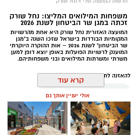
חדשות המועצה שלי
>
נחל שורק
משפחות המילואים המליצו: נחל שורק
זכתה במגן שר הביטחון לשנת 2026
המועצה האזורית נחל שורק היא אחת מהרשויות
המקומיות הבודדות בישראל שזכו השנה ב"מגן
שר הביטחון" לשנת 2026 – אות ההוקרה היוקרתי
המוענק לרשויות הפועלות באופן יוצא דופן למען
קדריט לתמונה: דוברות משרד האנרגיה
משרתי ומשרתות המילואים ובני משפחותיהם.
פריסת המונים החכמים במועצה תאפשר לתושבים
לקבל הנחות גבוהות יותר מספקי החשמל
להאזנה לתוכן:
קרא עוד
הפרטיים, זאת בשל העובדה כי ספקי החשמל
יכולים לקרוא במדויק את צריכת החשמל. בנוסף,
אולי יעניין אותך גם
מונים חכמים מאפשרים התייעלות בשימוש בחשמל,
שתחסוך גם היא כסף לתושבי המועצה.
אלדה נתנאל / 18:11 05.08.26
שר האנרגיה והתשתיות, אלי כהן
: "פריסת המונים
החכמים היא בשורה צרכנית חשובה שתבוא לידי