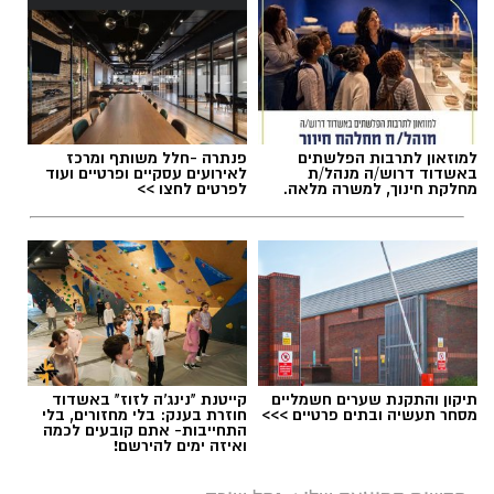
אלדה נתנאל / 18:18 05.08.26
למוזאון לתרבות הפלשתים
פנתרה -חלל משותף ומרכז
באשדוד דרוש/ה מנהל/ת
לאירועים עסקיים ופרטיים ועוד
מחלקת חינוך, למשרה מלאה.
לפרטים לחצו >>
תגים:
בשורה למטה יהודה: מוני החשמל החכמים
בדרך
תיקון והתקנת שערים חשמליים
קייטנת "נינג'ה לזוז" באשדוד
מסחר תעשיה ובתים פרטיים >>>
חוזרת בענק: בלי מחזורים, בלי
התחייבות- אתם קובעים לכמה
ואיזה ימים להירשם!