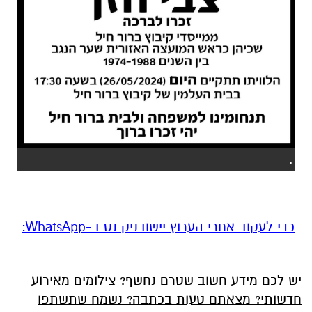
.
‏כדי לעקוב אחרי הערוץ יישובניק נט ב-WhatsApp:‏‏‏
יש לכם מידע חשוב שטרם נחשף? צילומים מאירוע
חדשותי? מצאתם טעות בכתבה? נשמח שתשתפו