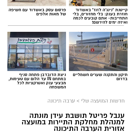
ביטוי בחשבון החשמל של תושבי מטה יהודה
ותחסוך להם עד 20% בחשבון החשמל. החשמל הוא
קייטנת "נינג'ה לזוז" באשדוד
פרסום עסק באשדוד עם חשיפה
חוזרת בענק: בלי מחזורים, בלי
של מאות אלפים
מוצר צריכה בסיסי בכל בית בישראל ואנו נעניק
תגים:
נחל שורק
התחייבות- אתם קובעים לכמה
ואיזה ימים להירשם!
לכל הצרכנים הזדמנות שווה לבחור את ספק
הזכייה התקבלה לאחר הליך בחינה מקיף של
החשמל שלהן ולהוזיל את החשבון במאות ואף
משרד הביטחון, כאשר חלק משמעותי מההמלצות
אלפי שקלים בשנה. אני מודה לראש המועצה
שהובילו לבחירת המועצה הוגשו על ידי משפחות
אבישי כהן על העבודה המצוינת, יחד עם ראש
המילואים עצמן – לוחמים ולוחמות, בני ובנות זוג
המועצה נמשיך לעבוד למען תושבי ותושבות מטה
ובני משפחה שביקשו להוקיר את הליווי, הסיוע
יהודה".
והמעטפת שקיבלו לאורך תקופות השירות.
תיקון והתקנה שערים חשמליים
ניצת הדובדבן פתחה סניף
בדרום
במתחם IN עד הלום עם טעימות,
מבצעי ענק ואטרקציות לכל
המשפחה
חדשות המועצה שלי
>
ערבה תיכונה
ענבל פריטל תושבת עידן מונתה
למנהלת מחלקת התיירות במועצה
אזורית הערבה התיכונה