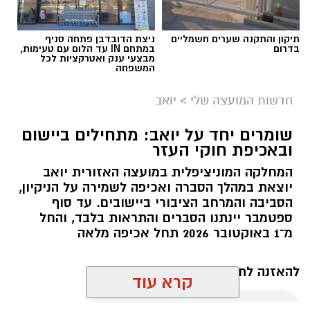
תיקון והתקנה שערים חשמליים
ניצת הדובדבן פתחה סניף
בדרום
במתחם IN עד הלום עם טעימות,
מועצה אזורית ערבה תיכונה
מבצעי ענק ואטרקציות לכל
המשפחה
במהלך הסיור הציגו מנכ"לית המועצה נועה
חדשות המועצה שלי
>
יואב
בראון-אבני וקב"ט המועצה אורי לב, את הצרכים
הקיימים ביישובים ובמושבים, לצד התוכניות
שומרים יחד על יואב: מתחילים ביישום
להרחבת היישובים והדרישות העתידיות בתחום
ובאכיפת חוקי העזר
הביטחון. המשתתפים סקרו את התשתיות, הציוד
המחלקה המוניציפלית במועצה האזורית יואב
ומרכיבי הביטחון הנדרשים לצורך מתן מענה מיטבי
יוצאת במהלך הסברה ואכיפה לשמירה על הניקיון,
הסביבה והמרחב הציבורי ביישובים. עד סוף
לתושבים.
ספטמבר יינתנו הסברים והתראות בלבד, והחל
מ־1 באוקטובר 2026 תחל אכיפה מלאה
להאזנה לתוכן:
קרא עוד