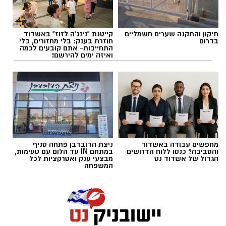
אותנו
תיקון והתקנה שערים חשמליים
קייטנת "נינג'ה לזוז" באשדוד
בדרום
חוזרת בענק: בלי מחזורים, בלי
אלדה נתנאל / 17:10 09.08.26
התחייבות- אתם קובעים לכמה
ואיזה ימים להירשם!
חוקי העזר נועדו להסדיר נושאים הנוגעים ישירות
לחיי היום יום של התושבות והתושבים ולסביבה
שבה אנו חיים: שמירה על ניקיון המרחב הציבורי,
תגים:
שער הנגב אסותא
מחפשים עבודה באשדוד
ניצת הדובדבן פתחה סניף
השלכת פסולת וגזם בהתאם להנחיות, מניעה
והסביבה? כנסו ללוח הדרושים
במתחם IN עד הלום עם טעימות,
הגדול של אשדוד נט
מבצעי ענק ואטרקציות לכל
וטיפול במפגעים סביבתיים, שמירה על הסדר
המשפחה
הציבורי, טיפול במפגעים הקשורים לבעלי חיים
ועוד.
יישום החוקים צפוי לסייע בצמצום מפגעי פסולת
ולכלוך, לשפר את חזות היישובים, למנוע מפגעים