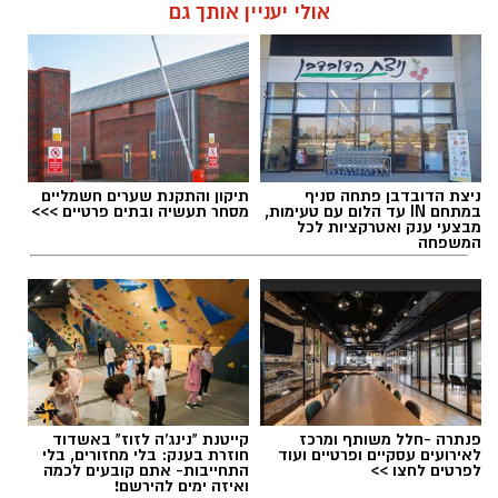
אולי יעניין אותך גם
אלדה נתנאל / 17:25 09.08.26
ניצת הדובדבן פתחה סניף
תיקון והתקנת שערים חשמליים
במתחם IN עד הלום עם טעימות,
מסחר תעשיה ובתים פרטיים >>>
תגים:
מועצה יואב
מבצעי ענק ואטרקציות לכל
המשפחה
פנתרה -חלל משותף ומרכז
קייטנת "נינג'ה לזוז" באשדוד
מועצה אזורית ערבה תיכונה
לאירועים עסקיים ופרטיים ועוד
חוזרת בענק: בלי מחזורים, בלי
לפרטים לחצו >>
התחייבות- אתם קובעים לכמה
ואיזה ימים להירשם!