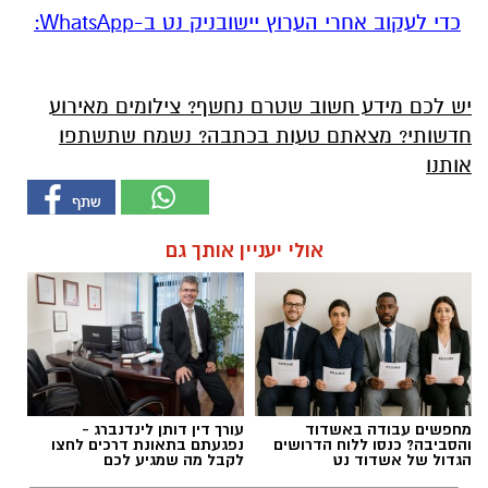
‏כדי לעקוב אחרי הערוץ יישובניק נט ב-WhatsApp:‏‏‏
יש לכם מידע חשוב שטרם נחשף? צילומים מאירוע
חדשותי? מצאתם טעות בכתבה? נשמח שתשתפו
אותנו
אולי יעניין אותך גם
מחפשים עבודה באשדוד
עורך דין דותן לינדנברג -
והסביבה? כנסו ללוח הדרושים
נפגעתם בתאונת דרכים לחצו
הגדול של אשדוד נט
לקבל מה שמגיע לכם