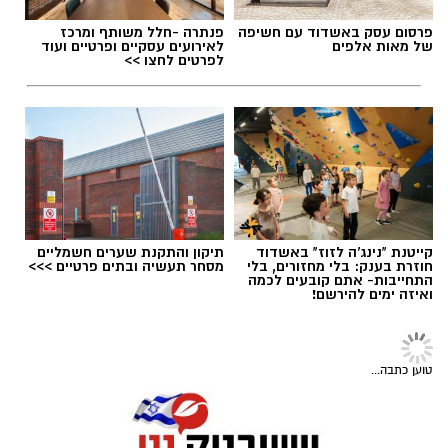
ההחלטה התקבלה בעקבות לקחי האירועים
הביטחוניים האחרונים, אשר הדגישו את החשיבות
פרסום עסק באשדוד עם חשיפה
פנתרה -חלל משותף ומרכז
של מערכת התרעה קולית המסוגלת להעביר
של מאות אלפים
לאירועים עסקיים ופרטיים ועוד
לפרטים לחצו >>
התרעות והנחיות באופן מיידי וברור בשעת חירום.
אזור התעשייה מישור רותם הוא אחד ממרכזי
תגים:
בשורה למטה יהודה: מוני החשמל החכמים
התעשייה החשובים בישראל, ובו פועלים מפעלי
בדרך
תעשייה ותשתיות המוגדרים כבעלי חשיבות
אסטרטגית למשק. מדי יום מגיעים לאזור אלפי
עובדים, ולפיכך קיימת חשיבות רבה להבטחת
יכולת התרעה מהירה ואפקטיבית לכלל השוהים
קייטנת "נינג'ה לזוז" באשדוד
תיקון והתקנת שערים חשמליים
חוזרת בענק: בלי מחזורים, בלי
מסחר תעשיה ובתים פרטיים >>>
במרחב.
התחייבות- אתם קובעים לכמה
ואיזה ימים להירשם!
טוען כתבה...