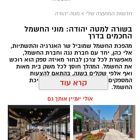
חדשות המועצה שלי
>
מטה יהודה
בשורה למטה יהודה: מוני החשמל
החכמים בדרך
מהפכת החשמל שמוביל שר האנרגיה והתשתיות,
אלי כהן, יחד עם חברת נגה וחברת החשמל,
מאפשרת לכל צרכן לבחור מאיזה ספק הוא רוכש
את החשמל. המהלך חוסך לכל משק בית מאות
ואף אלפי שקלים בשנה, בהתאם להצעות
המספקים, לאופי השימוש ולשעות צריכת
קרדיט גיל כספי.
החשמל.
קרא עוד
המועצה האזורית תמר הודיעה על תחילת פרויקט
להאזנה לתוכן:
להקמת מערכת כריזה וצופרים במרחב אזור
אולי יעניין אותך גם
התעשייה מישור רותם, כחלק מהיערכותה לחיזוק
המוכנות למצבי חירום והגברת ביטחונם של
העובדים, המבקרים והתעשיות הפועלות באזור.
אלדה נתנאל / 18:18 05.08.26