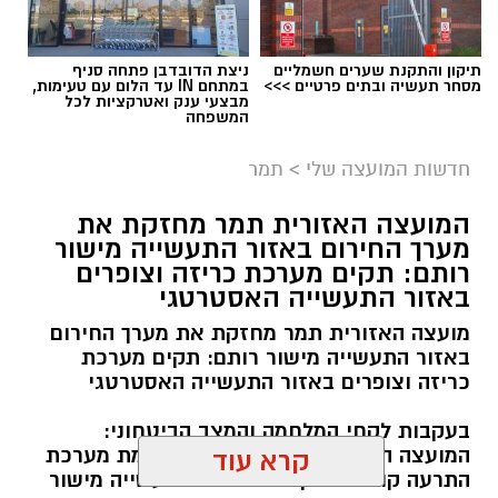
תיקון והתקנת שערים חשמליים
ניצת הדובדבן פתחה סניף
מסחר תעשיה ובתים פרטיים >>>
במתחם IN עד הלום עם טעימות,
מבצעי ענק ואטרקציות לכל
המשפחה
חדשות המועצה שלי
>
תמר
המועצה האזורית תמר מחזקת את
מערך החירום באזור התעשייה מישור
רותם: תקים מערכת כריזה וצופרים
באזור התעשייה האסטרטגי
מועצה האזורית תמר מחזקת את מערך החירום
באזור התעשייה מישור רותם: תקים מערכת
כריזה וצופרים באזור התעשייה האסטרטגי
בעקבות לקחי המלחמה והמצב הביטחוני:
המועצה האזורית תמר משקיעה בהקמת מערכת
קרא עוד
התרעה קולית מתקדמת באזור התעשייה מישור