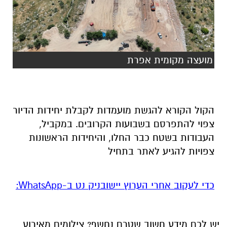
מועצה מקומית אפרת
הקול הקורא להגשת מועמדות לקבלת יחידות הדיור
צפוי להתפרסם בשבועות הקרובים. במקביל,
העבודות בשטח כבר החלו, והיחידות הראשונות
צפויות להגיע לאתר בתחיל
‏כדי לעקוב אחרי הערוץ יישובניק נט ב-WhatsApp:‏‏‏
יש לכם מידע חשוב שטרם נחשף? צילומים מאירוע