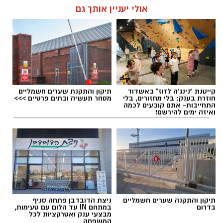
רותם, שבו פועלים מדי יום אלפי עובדים
אולי יעניין אותך גם
וממוקמים מפעלי תעשייה חיוניים למשק הישראלי
להאזנה לתוכן:
קייטנת "נינג'ה לזוז" באשדוד
תיקון והתקנת שערים חשמליים
אלדה נתנאל / 09:06 09.08.26
חוזרת בענק: בלי מחזורים, בלי
מסחר תעשיה ובתים פרטיים >>>
התחייבות- אתם קובעים לכמה
ואיזה ימים להירשם!
תגים:
מועצה האזורית תמר
תיקון והתקנה שערים חשמליים
ניצת הדובדבן פתחה סניף
בדרום
במתחם IN עד הלום עם טעימות,
מבצעי ענק ואטרקציות לכל
המשפחה