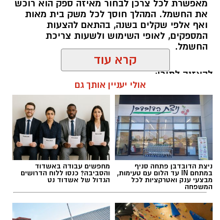
מאפשרת לכל צרכן לבחור מאיזה ספק הוא רוכש
את החשמל. המהלך חוסך לכל משק בית מאות
ואף אלפי שקלים בשנה, בהתאם להצעות
המספקים, לאופי השימוש ולשעות צריכת
החשמל.
קרא עוד
להאזנה לתוכן:
אולי יעניין אותך גם
אלדה נתנאל / 18:18 05.08.26
ניצת הדובדבן פתחה סניף
מחפשים עבודה באשדוד
במתחם IN עד הלום עם טעימות,
והסביבה? כנסו ללוח הדרושים
מבצעי ענק ואטרקציות לכל
הגדול של אשדוד נט
המשפחה
תגים:
בשורה למטה יהודה: מוני החשמל החכמים