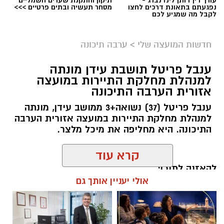
נפגעתם בתאונת דרכים לחצו
מסחר תעשיה ובתים פרטיים >>>
לקבל מה שמגיע לכם
חדשות המועצה שלי
>
ערבה תיכונה
ענבל פריטל תושבת עידן מונתה
למנהלת מחלקת התיירות במועצה
אזורית הערבה התיכונה
ענבל פריטל (37) נשואה+3 ממושב עידן, מונתה
למנהלת מחלקת התיירות במועצה אזורית הערבה
התיכונה. היא מחליפה את מיכל מלצר.
להאזנה לתוכן:
דוברות נחל שורק
קרא עוד
ראש מועצה אזורית מטה יהודה, אבישי כהן
:
עבור נחל שורק מדובר בהכרה בעלת משמעות
אולי יעניין אותך גם
"
פריסת המונים החכמים היא בשורה לתושבי מטה
מיוחדת. המועצה, בעלת צביון דתי, מונה כ-1,900
יהודה. לצד שיפור השירות והקדמה הטכנולוגית,
אלדה נתנאל / 16:36 05.08.26
בתי אב, כאשר למעלה מ-500 משפחות מתמודדות