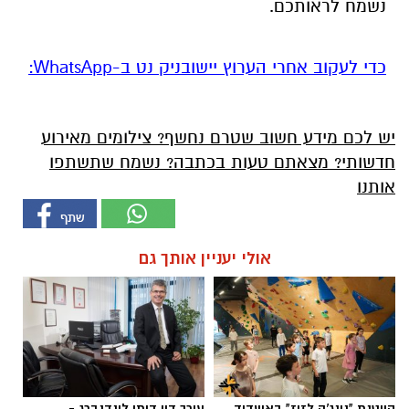
נשמח לראותכם.
‏כדי לעקוב אחרי הערוץ יישובניק נט ב-WhatsApp:‏‏‏
יש לכם מידע חשוב שטרם נחשף? צילומים מאירוע
חדשותי? מצאתם טעות בכתבה? נשמח שתשתפו
אותנו
אולי יעניין אותך גם
קייטנת "נינג'ה לזוז" באשדוד
עורך דין דותן לינדנברג -