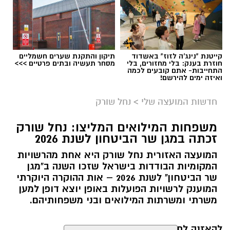
בדרך
קייטנת "נינג'ה לזוז" באשדוד
תיקון והתקנת שערים חשמליים
חוזרת בענק: בלי מחזורים, בלי
מסחר תעשיה ובתים פרטיים >>>
התחייבות- אתם קובעים לכמה
ואיזה ימים להירשם!
חדשות המועצה שלי
>
נחל שורק
משפחות המילואים המליצו: נחל שורק
זכתה במגן שר הביטחון לשנת 2026
המועצה האזורית נחל שורק היא אחת מהרשויות
המקומיות הבודדות בישראל שזכו השנה ב"מגן
שר הביטחון" לשנת 2026 – אות ההוקרה היוקרתי
המוענק לרשויות הפועלות באופן יוצא דופן למען
קדריט לתמונה: דוברות משרד האנרגיה
משרתי ומשרתות המילואים ובני משפחותיהם.
פריסת המונים החכמים במועצה תאפשר לתושבים
לקבל הנחות גבוהות יותר מספקי החשמל
להאזנה לתוכן: