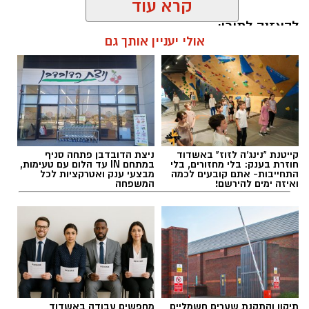
קרא עוד
להאזנה לתוכן:
אולי יעניין אותך גם
אלדה נתנאל / 18:18 05.08.26
קייטנת "נינג'ה לזוז" באשדוד
ניצת הדובדבן פתחה סניף
חוזרת בענק: בלי מחזורים, בלי
במתחם IN עד הלום עם טעימות,
התחייבות- אתם קובעים לכמה
מבצעי ענק ואטרקציות לכל
ואיזה ימים להירשם!
המשפחה
תגים:
בשורה למטה יהודה: מוני החשמל החכמים
בדרך
תיקון והתקנת שערים חשמליים
מחפשים עבודה באשדוד