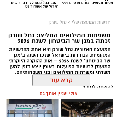
מסחר תעשיה ובתים פרטיים >>>
והסביבה? כנסו ללוח הדרושים
הגדול של אשדוד נט
חדשות המועצה שלי
>
נחל שורק
משפחות המילואים המליצו: נחל שורק
זכתה במגן שר הביטחון לשנת 2026
המועצה האזורית נחל שורק היא אחת מהרשויות
המקומיות הבודדות בישראל שזכו השנה ב"מגן
קדריט לתמונה: דוברות משרד האנרגיה
שר הביטחון" לשנת 2026 – אות ההוקרה היוקרתי
המוענק לרשויות הפועלות באופן יוצא דופן למען
פריסת המונים החכמים במועצה תאפשר לתושבים
משרתי ומשרתות המילואים ובני משפחותיהם.
לקבל הנחות גבוהות יותר מספקי החשמל
הפרטיים, זאת בשל העובדה כי ספקי החשמל
להאזנה לתוכן:
קרא עוד
יכולים לקרוא במדויק את צריכת החשמל. בנוסף,
מונים חכמים מאפשרים התייעלות בשימוש בחשמל,
אולי יעניין אותך גם
שתחסוך גם היא כסף לתושבי המועצה.
אלדה נתנאל / 18:11 05.08.26