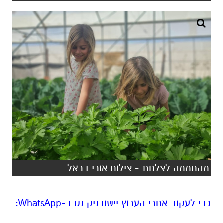
מהחממה לצלחת - צילום אורי בראל
‏כדי לעקוב אחרי הערוץ יישובניק נט ב-WhatsApp:‏‏‏