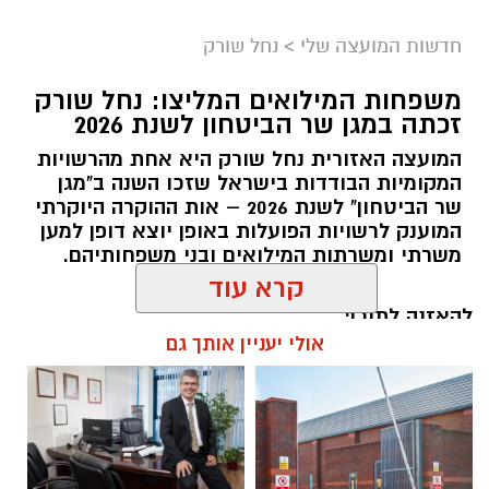
חדשות המועצה שלי
>
נחל שורק
משפחות המילואים המליצו: נחל שורק
זכתה במגן שר הביטחון לשנת 2026
המועצה האזורית נחל שורק היא אחת מהרשויות
המקומיות הבודדות בישראל שזכו השנה ב"מגן
קדריט לתמונה: דוברות משרד האנרגיה
שר הביטחון" לשנת 2026 – אות ההוקרה היוקרתי
המוענק לרשויות הפועלות באופן יוצא דופן למען
פריסת המונים החכמים במועצה תאפשר לתושבים
משרתי ומשרתות המילואים ובני משפחותיהם.
לקבל הנחות גבוהות יותר מספקי החשמל
קרא עוד
הפרטיים, זאת בשל העובדה כי ספקי החשמל
להאזנה לתוכן:
יכולים לקרוא במדויק את צריכת החשמל. בנוסף,
אולי יעניין אותך גם
מונים חכמים מאפשרים התייעלות בשימוש בחשמל,
שתחסוך גם היא כסף לתושבי המועצה.
אלדה נתנאל / 18:11 05.08.26
שר האנרגיה והתשתיות, אלי כהן
: "פריסת המונים
החכמים היא בשורה צרכנית חשובה שתבוא לידי