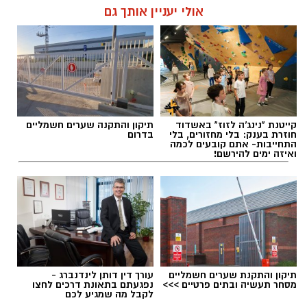
אולי יעניין אותך גם
אלדה נתנאל / 18:18 05.08.26
קייטנת "נינג'ה לזוז" באשדוד
תיקון והתקנה שערים חשמליים
חוזרת בענק: בלי מחזורים, בלי
בדרום
התחייבות- אתם קובעים לכמה
ואיזה ימים להירשם!
תגים:
בשורה למטה יהודה: מוני החשמל החכמים
בדרך
תיקון והתקנת שערים חשמליים
עורך דין דותן לינדנברג -
מסחר תעשיה ובתים פרטיים >>>
נפגעתם בתאונת דרכים לחצו
לקבל מה שמגיע לכם