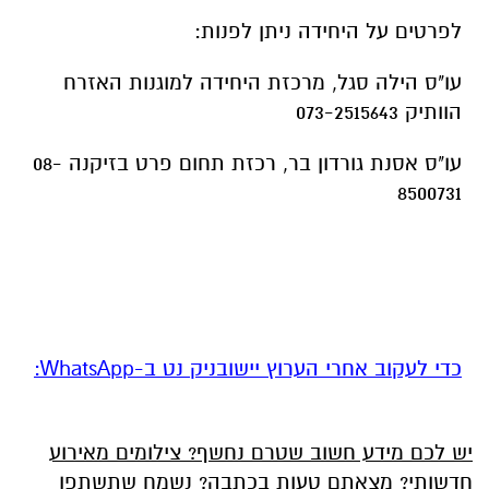
לפרטים על היחידה ניתן לפנות:
עו"ס הילה סגל, מרכזת היחידה למוגנות האזרח
הוותיק 073-2515643
עו"ס אסנת גורדון בר, רכזת תחום פרט בזיקנה 08-
8500731
‏כדי לעקוב אחרי הערוץ יישובניק נט ב-WhatsApp:‏‏‏
יש לכם מידע חשוב שטרם נחשף? צילומים מאירוע
חדשותי? מצאתם טעות בכתבה? נשמח שתשתפו