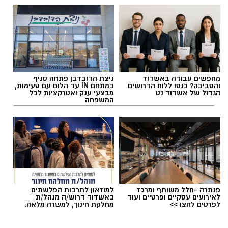
אלדה נתנאל / 18:18 05.08.26
מחפשים עבודה באשדוד
ניצת הדובדבן פתחה סניף
והסביבה? כנסו ללוח הדרושים
במתחם IN עד הלום עם טעימות,
הגדול של אשדוד נט
מבצעי ענק ואטרקציות לכל
המשפחה
תגים:
בשורה למטה יהודה: מוני החשמל החכמים
בדרך
פנתרה -חלל משותף ומרכז
למוזאון לתרבות הפלשתים
לאירועים עסקיים ופרטיים ועוד
באשדוד דרוש/ה מנהל/ת
לפרטים לחצו >>
מחלקת חינוך, למשרה מלאה.