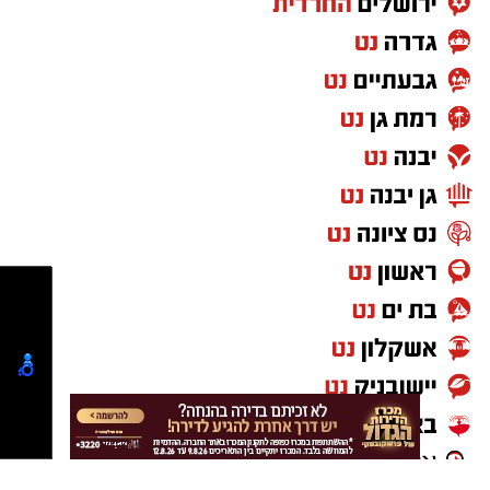
מנכ"ל חברת החשמל, מאיר שפיגלר:
"מדובר
בבשורה ללקוחות החברה ולמשק החשמל. המונה
החכם יספק מידע שוטף אודות צריכת החשמל,
תקלות ברשת ועוד. הקידמה מטביעה את חותמה
על יכולת חברת החשמל בשידרוג השרות, הגברת
השקיפות והאצת התחרות שמהרגע הראשון חברת
החשמל תמכה בה, ופעלה ליישם אותה. כך היה
כאשר השר החליט להכניס לתחרות גם בעלי מונים
מסורתיים וחברת החשמל נרתמה להוציא את
ההחלטה לפועל.
‏כדי לעקוב אחרי הערוץ יישובניק נט ב-WhatsApp:‏‏‏