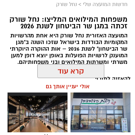
חדשות המועצה שלי
>
נחל שורק
משפחות המילואים המליצו: נחל שורק
זכתה במגן שר הביטחון לשנת 2026
המועצה האזורית נחל שורק היא אחת מהרשויות
המקומיות הבודדות בישראל שזכו השנה ב"מגן
קדריט לתמונה: דוברות משרד האנרגיה
שר הביטחון" לשנת 2026 – אות ההוקרה היוקרתי
המוענק לרשויות הפועלות באופן יוצא דופן למען
פריסת המונים החכמים במועצה תאפשר לתושבים
משרתי ומשרתות המילואים ובני משפחותיהם.
לקבל הנחות גבוהות יותר מספקי החשמל
הפרטיים, זאת בשל העובדה כי ספקי החשמל
להאזנה לתוכן:
קרא עוד
יכולים לקרוא במדויק את צריכת החשמל. בנוסף,
מונים חכמים מאפשרים התייעלות בשימוש בחשמל,
אולי יעניין אותך גם
שתחסוך גם היא כסף לתושבי המועצה.
אלדה נתנאל / 18:11 05.08.26
שר האנרגיה והתשתיות, אלי כהן
: "פריסת המונים
החכמים היא בשורה צרכנית חשובה שתבוא לידי
ביטוי בחשבון החשמל של תושבי מטה יהודה