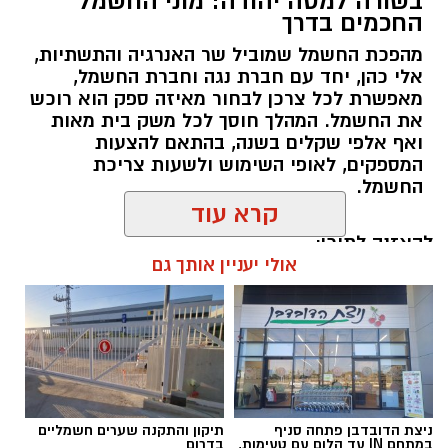
בשורה למטה יהודה: מוני החשמל
החכמים בדרך
מהפכת החשמל שמוביל שר האנרגיה והתשתיות,
אלי כהן, יחד עם חברת נגה וחברת החשמל,
מאפשרת לכל צרכן לבחור מאיזה ספק הוא רוכש
את החשמל. המהלך חוסך לכל משק בית מאות
ואף אלפי שקלים בשנה, בהתאם להצעות
המספקים, לאופי השימוש ולשעות צריכת
החשמל.
קרא עוד
להאזנה לתוכן:
אולי יעניין אותך גם
אלדה נתנאל / 18:18 05.08.26
ניצת הדובדבן פתחה סניף
תיקון והתקנה שערים חשמליים
במתחם IN עד הלום עם טעימות,
בדרום