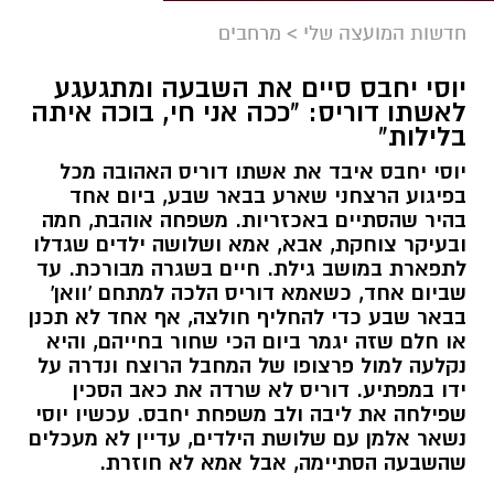
חדשות המועצה שלי
>
מרחבים
יוסי יחבס סיים את השבעה ומתגעגע
לאשתו דוריס: "ככה אני חי, בוכה איתה
בלילות"
יוסי יחבס איבד את אשתו דוריס האהובה מכל
בפיגוע הרצחני שארע בבאר שבע, ביום אחד
בהיר שהסתיים באכזריות. משפחה אוהבת, חמה
ובעיקר צוחקת, אבא, אמא ושלושה ילדים שגדלו
לתפארת במושב גילת. חיים בשגרה מבורכת. עד
שביום אחד, כשאמא דוריס הלכה למתחם 'וואן'
בבאר שבע כדי להחליף חולצה, אף אחד לא תכנן
או חלם שזה יגמר ביום הכי שחור בחייהם, והיא
נקלעה למול פרצופו של המחבל הרוצח ונדרה על
ידו במפתיע. דוריס לא שרדה את כאב הסכין
שפילחה את ליבה ולב משפחת יחבס. עכשיו יוסי
נשאר אלמן עם שלושת הילדים, עדיין לא מעכלים
שהשבעה הסתיימה, אבל אמא לא חוזרת.