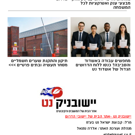
מבצעי ענק ואטרקציות לכל
המשפחה
תגים:
בשורה למטה יהודה: מוני החשמל החכמים
בדרך
מחפשים עבודה באשדוד
תיקון והתקנת שערים חשמליים
והסביבה? כנסו ללוח הדרושים
מסחר תעשיה ובתים פרטיים >>>
הגדול של אשדוד נט
יישובניק נט -אתר הבית של יישובי הדרום
מו"ל: קבוצת ישראל נט בע"מ
מנהלת ועורכת האתר: אלדה נתנאל
קדריט לתמונה: דוברות משרד האנרגיה
elda@isnet.co.il