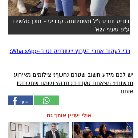
דוריס יחבס ז"ל ומשפחתה. קרדיט - תוכן גולשים
ע"פ סעיף 27א'
‏כדי לעקוב אחרי הערוץ יישובניק נט ב-WhatsApp:‏‏‏
יש לכם מידע חשוב שטרם נחשף? צילומים מאירוע
חדשותי? מצאתם טעות בכתבה? נשמח שתשתפו
אותנו
אולי יעניין אותך גם