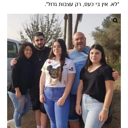
"לא. אין בי כעס, רק עצבות גדול".