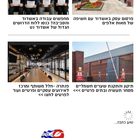
פרסום עסק באשדוד עם חשיפה
מחפשים עבודה באשדוד
של מאות אלפים
והסביבה? כנסו ללוח הדרושים
הגדול של אשדוד נט
תגים:
בשורה למטה יהודה: מוני החשמל החכמים
בדרך
תיקון והתקנת שערים חשמליים
פנתרה -חלל משותף ומרכז
מסחר תעשיה ובתים פרטיים >>>
לאירועים עסקיים ופרטיים ועוד
לפרטים לחצו >>
חדשות המועצה שלי
>
נחל שורק
משפחות המילואים המליצו: נחל שורק
זכתה במגן שר הביטחון לשנת 2026