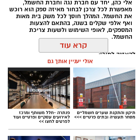
אלי כהן, יחד עם חברת נגה וחברת החשמל,
מאפשרת לכל צרכן לבחור מאיזה ספק הוא רוכש
את החשמל. המהלך חוסך לכל משק בית מאות
ואף אלפי שקלים בשנה, בהתאם להצעות
המספקים, לאופי השימוש ולשעות צריכת
החשמל.
קרא עוד
להאזנה לתוכן:
אולי יעניין אותך גם
אלדה נתנאל / 18:18 05.08.26
תיקון והתקנת שערים חשמליים
פנתרה -חלל משותף ומרכז
מסחר תעשיה ובתים פרטיים >>>
לאירועים עסקיים ופרטיים ועוד
לפרטים לחצו >>
תגים:
בשורה למטה יהודה: מוני החשמל החכמים