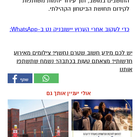
התושבים במושב, תוך עידוד יוזמות משותפות
לקידום תחושת הביטחון הקהילתי.
‏כדי לעקוב אחרי הערוץ יישובניק נט ב-WhatsApp:‏‏‏
יש לכם מידע חשוב שטרם נחשף? צילומים מאירוע
חדשותי? מצאתם טעות בכתבה? נשמח שתשתפו
אותנו
אולי יעניין אותך גם