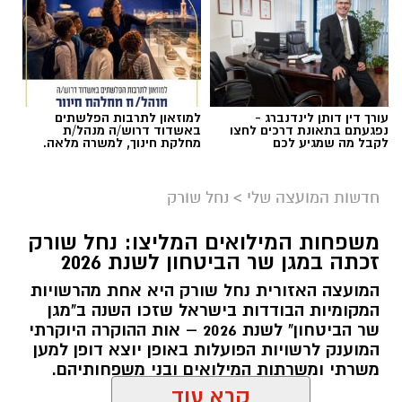
בדרך
עורך דין דותן לינדנברג -
למוזאון לתרבות הפלשתים
נפגעתם בתאונת דרכים לחצו
באשדוד דרוש/ה מנהל/ת
לקבל מה שמגיע לכם
מחלקת חינוך, למשרה מלאה.
חדשות המועצה שלי
>
נחל שורק
משפחות המילואים המליצו: נחל שורק
זכתה במגן שר הביטחון לשנת 2026
המועצה האזורית נחל שורק היא אחת מהרשויות
המקומיות הבודדות בישראל שזכו השנה ב"מגן
קדריט לתמונה: דוברות משרד האנרגיה
שר הביטחון" לשנת 2026 – אות ההוקרה היוקרתי
המוענק לרשויות הפועלות באופן יוצא דופן למען
פריסת המונים החכמים במועצה תאפשר לתושבים
משרתי ומשרתות המילואים ובני משפחותיהם.
לקבל הנחות גבוהות יותר מספקי החשמל