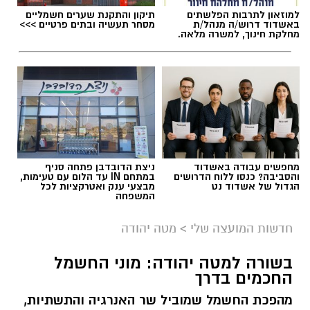
למוזאון לתרבות הפלשתים
תיקון והתקנת שערים חשמליים
באשדוד דרוש/ה מנהל/ת
מסחר תעשיה ובתים פרטיים >>>
מחלקת חינוך, למשרה מלאה.
מחפשים עבודה באשדוד
ניצת הדובדבן פתחה סניף
והסביבה? כנסו ללוח הדרושים
במתחם IN עד הלום עם טעימות,
הגדול של אשדוד נט
מבצעי ענק ואטרקציות לכל
המשפחה
חדשות המועצה שלי
>
מטה יהודה
בשורה למטה יהודה: מוני החשמל
החכמים בדרך
מהפכת החשמל שמוביל שר האנרגיה והתשתיות,