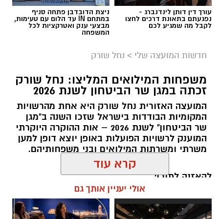
עורך דין דותן לינדנברג -
ניצת הדובדבן פתחה סניף
נפגעתם בתאונת דרכים לחצו
במתחם IN עד הלום עם טעימות,
לקבל מה שמגיע לכם
מבצעי ענק ואטרקציות לכל
המשפחה
חדשות המועצה שלי
>
נחל שורק
משפחות המילואים המליצו: נחל שורק
זכתה במגן שר הביטחון לשנת 2026
המועצה האזורית נחל שורק היא אחת מהרשויות
המקומיות הבודדות בישראל שזכו השנה ב"מגן
שר הביטחון" לשנת 2026 – אות ההוקרה היוקרתי
המוענק לרשויות הפועלות באופן יוצא דופן למען
קדריט לתמונה: דוברות משרד האנרגיה
משרתי ומשרתות המילואים ובני משפחותיהם.
פריסת המונים החכמים במועצה תאפשר לתושבים
לקבל הנחות גבוהות יותר מספקי החשמל
להאזנה לתוכן:
קרא עוד
הפרטיים, זאת בשל העובדה כי ספקי החשמל
יכולים לקרוא במדויק את צריכת החשמל. בנוסף,
אולי יעניין אותך גם
מונים חכמים מאפשרים התייעלות בשימוש בחשמל,