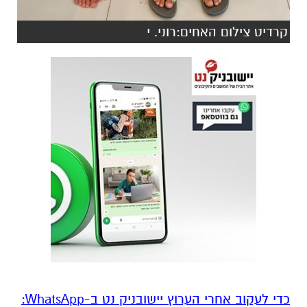
קרדיט צילום האחים:רוני. י
‏כדי לעקוב אחרי הערוץ יישובניק נט ב-WhatsApp:‏‏‏