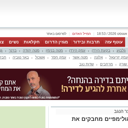
|
המייל האדום
|
לפרסום באתר
עוטף עזה
תרבות ובידור
מגזין הדרום
חקלאות
נשים
צר
גלבוע
בקעת הירדן
עמק הירדן
מטה בנימין
מטה יהודה
ברנר
גן
|
|
|
|
|
|
עמק יזרעאל
אלונה
מטה אשר
עמק חפר
אשכול
באר טוביה
חבל 
|
|
|
|
|
|
שורק
מרחבים
שדות נגב
|
|
 הנגב
ולימפיים מחבקים את