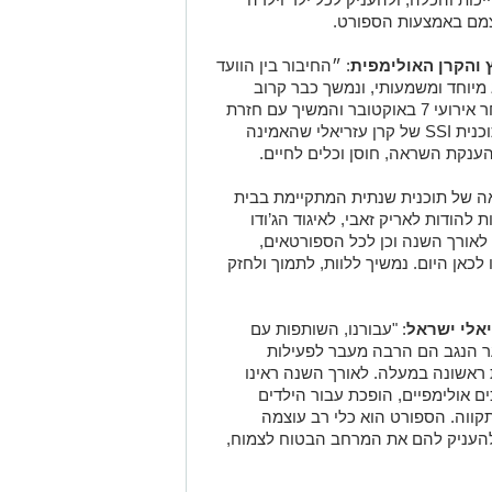
מם באמצעות הספורט.
ץ והקרן האולימפית
: ״החיבור בין הוועד
מיוחד ומשמעותי, ונמשך כבר קרוב
לשלוש שנים. הוא החל במוקדי הפינוי לאחר אירועי 7 באוקטובר והמשיך עם חזרת
חלק מהקיבוצים לבתיהם, בזכות תמיכת תוכנית SSI של קרן עזריאלי שהאמינה
הענקת השראה, חוסן וכלים לחיים.
אה של תוכנית שנתית המתקיימת בבית
 להודות לאריק זאבי, לאיגוד הג’ודו
 לאורך השנה וכן לכל הספורטאים,
כאן היום. נמשיך ללוות, לתמוך ולחזק
: "עבורנו, השותפות עם
ער הנגב הם הרבה מעבר לפעילות
ת ראשונה במעלה. לאורך השנה ראינו
 אולימפיים, הופכת עבור הילדים
קווה. הספורט הוא כלי רב עוצמה
ים להעניק להם את המרחב הבטוח לצמוח,