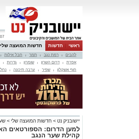
07 אוגוסט 2026 / 18:53
ראשי
חדשות
חדשות המועצה שלי
להבים
רמת נגב
תמר
חבל אילות
אינדקס עסקים
לוח
טיפים והמלצות
|
|
|
|
אפרת
דרום השרון
שומרון
גדרות
|
|
|
|
חוף אשקלון
שפיר
ערבה תיכונה
נחל 
|
|
|
יישובניק נט
>
חדשות המועצה שלי
>
שער
למען הדרום: הספורטאים הא
קהילת שער הנגב