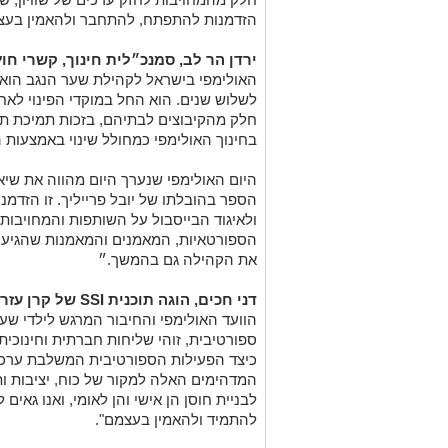
הזדמנות להתפתח, להתחבר ולהאמין בעצ
ירדן הר לב, סמנכ״לית חינוך, קשרי חו
האולימפי בישראל לקהילת שער הנגב הוא 
בחינוך האולימפי כמחולל שינוי באמצעות 
היום האולימפי שנערך היום מהווה את שי
הספר בהובלתו של יובל פרייליך. זו הזדמנות
ולאיגוד הבייסבול על השותפות והמחויבות
הספורטאיות, המאמנים והמאמנות שהגיעו ל
את הקהילה גם בהמשך.״
דני חכים, הוגה תוכנית SSI של קרן עזריאלי ישראל
הוועד האולימפי והחיבור המרגש לילדי ש
ספורטיבית, זוהי שליחות חברתית וחינוכי
כיצד הפעילות הספורטיבית המשלבת ערכים
המדהימים האלה למקור של כוח, יציבות ות
לבניית חוסן הן אישי והן לאומי, ואנו גא
להתמיד ולהאמין בעצמם".