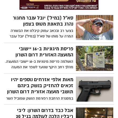
סא"ל (במיל') יובל ענבר מחגור
נהרג בתאונת מטוס בצפון
בצער רב ובכאב עמוק קיבלנו את הבשורה
המרה על מותו של סא"ל (במיל') יובל ענבר
מחגור, טייס קרב בחיל האויר, מפקד טייסת
לשעבר וטייס באל על, שנהרג היום בתאונת
פריסת מיגוניות ב-16 יישובי
מטוס בצפון. בן 50 במותו.
המועצה האזורית דרום השרון
הושלמה פריסת מיגוניות ב-16 יישובי המועצה.
מהלך רחב היקף שנועד לשפר את המענה
המיגוני במרחב הציבורי ולחזק את המוכנות
בשעת חירום.
מאות אלפי אזרחים נוספים יהיו
זכאים להחזיק בנשק בינהם
תושבי מועצה אזורית דרום השרון
במסגרת הרחבת רפורמת הנשק שמוביל השר
לביטחון לאומי, איתמר בן גבי - נתניה, מ.א
עמק חפר, היישוב אלישמע במ.א דרום השרון
אבל כבד בדרום השרון: ליבי
ומ.א יואב הוכרזו כזכאיים לרישיון נשק אישי.
ריבלין הלכה לעולמה בגיל 20