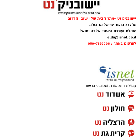
יישובניק נט -אתר הבית של יישובי הדרום
מו"ל: קבוצת ישראל נט בע"מ
מנהלת ועורכת האתר: אלדה נתנאל
elda@isnet.co.il
לפרסום באתר : 050-7870908
קבוצת התקשורת ומקומוני הרשת: