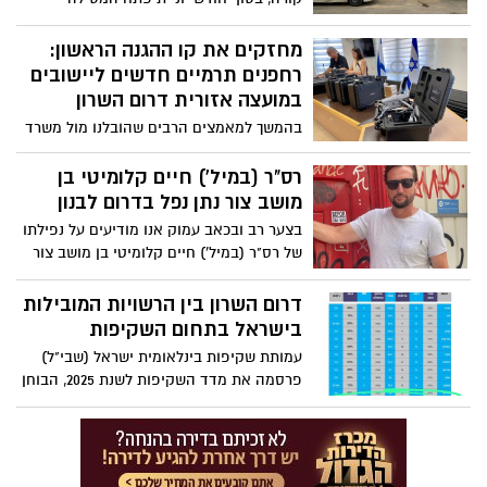
ולחפש בהם משמעות חיובית של המשך.
המזרחית של הרכבת עם מספר תחנות
בתחומי המועצה מועצה אזורית דרום השרון
מחזקים את קו ההגנה הראשון:
והתושבים ייהנו מחיבור תחבורתי מהיר, נוח
רחפנים תרמיים חדשים ליישובים
ומתקדם למרכזי התעסוקה והבילוי בישראל.
במועצה אזורית דרום השרון
בהמשך למאמצים הרבים שהובלנו מול משרד
הביטחון וצה"ל לחיזוק הביטחון ביישובים,
היום קיבלו יישובי קו התפר רחפנים תרמיים
רס"ר (במיל') חיים קלומיטי בן
חדשים, כלי משמעותי נוסף בהגנה על
מושב צור נתן נפל בדרום לבנון
התושבים ובהצלת חיים.
בצער רב ובכאב עמוק אנו מודיעים על נפילתו
של רס"ר (במיל') חיים קלומיטי בן מושב צור
נתן, לוחם הגנה מרחבית בגדוד 8881, חטיבת
אפרים. קלומיטי בן 55, נשוי לחמוטל ואב
דרום השרון בין הרשויות המובילות
לאביגיל, נעמי ועמליה.
בישראל בתחום השקיפות
עמותת שקיפות בינלאומית ישראל (שבי"ל)
פרסמה את מדד השקיפות לשנת 2025, הבוחן
את אתרי האינטרנט של הרשויות המקומיות
ב114 קריטריונים שונים, בהם תקציבים,
מכרזים, תכנון ובנייה, פרוטוקולים, חופש
מידע, שירות לתושב ועוד.