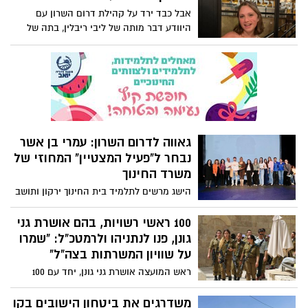
ההחלטה התקבלה לאחר עבודת מטה ובחינה
אבל כבד ירד על קהילת דרום השרון עם
מקצועית של משטרת ישראל, וגורמי המקצוע
היוודע דבר מותה של ליבי ריבלין, בתה של
באגף רישוי ופיקוח כלי ירייה.
לימור ריבלין, היועצת המשפטית של המועצה
האזורית דרום השרון. ליבי נפטרה אמש לאחר
מאבק ממושך במחלה קשה, והיא בת 20
בלבד.
גאווה לדרום השרון: עמרי בן אשר
נבחר ל"פעיל המצטיין" המחוזי של
משרד החינוך
הישג מרשים לתלמיד בית החינוך ירקון ותושב
המועצה האזורית דרום השרון: עמרי בן אשר
נבחר ל"פעיל המצטיין" המחוזי של מחוז מרכז
100 ראשי רשויות, בהם אושרת גני
במסגרת טקס ההוקרה השנתי של משרד
גונן, פנו לנתניהו ולרמטכ"ל: "שמרו
החינוך, שנערך אתמול.
על שוויון המשרתות בצה"ל"
ראש המועצה אושרת גני גונן, יחד עם 100
ראשי רשויות, במכתב לנתניהו ולרמטכ"ל
בדרישה להתייצבות ערכית ושמירה על שוויון
משדרגים את ביטחון הישובים בקו