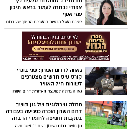
מתלמידה למנהלת: סלעית כץ
גני גונן, הודיעה היום כי החליטה לעבור
מהעשייה המוניציפלית לזירה הארצית
אפודי נבחרה לעמוד בראש תיכון
ולהצטרף למפלגת "ישר" בראשות גדי
עמי אסף
איזנקוט.
סגירת מעגל מרגשת במערכת החינוך של דרום
השרון סלעית כץ אפודי, בת מושב גן חיים
ובוגרת בית הספר עמי אסף, נבחרה לנהל את
התיכון השש-שנתי שבו למדה, התחנכה
ובהמשך גם החלה את דרכה המקצועית
כאשת חינוך.
גאווה לדרום השרון: שני בוגרי
קורס טיס חדשים מצטרפים
לשורות חיל האוויר
גאווה גדולה למועצה האזורית דרום השרון
בטקס חגיגי שנערך ביום חמישי במוזיאון חיל
האוויר בחצרים, הוענקו כנפי הטיסה לבוגרי
מחלה נוירולוגית של גנן תושב
קורס טיס 192, ובין המסיימים בלטו שני בני
דרום השרון הוכרה כפגיעה בעבודה
המועצה.
בעקבות חשיפה לחומרי הדברה
גנן תושב דרום השרון בשם ב', אשר חלה
במחלה נוירולוגית בשם נוירופתיה של הסיבים