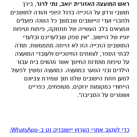
ראש המועצה האזורית יואב, נתי לרנר
, בירך
תושבי ורדון על הזכייה בדגל היופי והודה לתושבים
ולחברי ועדי היישובים שבמשך כל השנה פועלים
ונמצאים בלב העשייה של תחזוקה, פיתוח וטיפוח
יופיו של היישוב. "אין ספק שבלעדיכם ובלעדי
התושבים הזכייה הזו לא הייתה מתממשת. תודה
לבתי הספר, לצוותים החינוכיים ולעובדי המועצה
על טיפוח מוסדות החינוך אשר מהווים בית עבור
הילדים ובני הנוער במועצה. כמועצה נמשיך לפעול
למען חזות הישובים שלנו תוך שמירת צביונם
הייחודי כמקומות ירוקים, מטופחים, כפריים
ושומרים על הסביבה".
‏כדי לעקוב אחרי הערוץ יישובניק נט ב-WhatsApp:‏‏‏