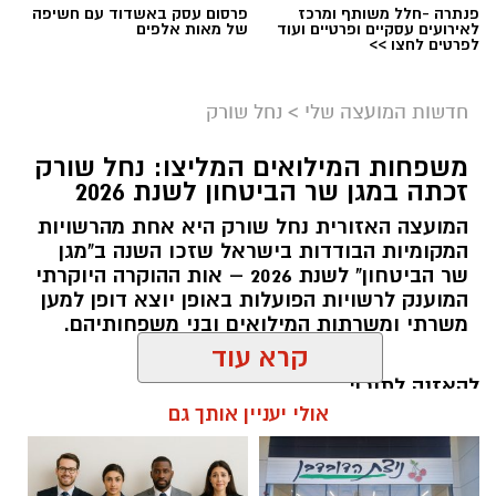
פנתרה -חלל משותף ומרכז
פרסום עסק באשדוד עם חשיפה
לאירועים עסקיים ופרטיים ועוד
של מאות אלפים
לפרטים לחצו >>
חדשות המועצה שלי
>
נחל שורק
משפחות המילואים המליצו: נחל שורק
זכתה במגן שר הביטחון לשנת 2026
המועצה האזורית נחל שורק היא אחת מהרשויות
המקומיות הבודדות בישראל שזכו השנה ב"מגן
קדריט לתמונה: דוברות משרד האנרגיה
שר הביטחון" לשנת 2026 – אות ההוקרה היוקרתי
המוענק לרשויות הפועלות באופן יוצא דופן למען
פריסת המונים החכמים במועצה תאפשר לתושבים
משרתי ומשרתות המילואים ובני משפחותיהם.
לקבל הנחות גבוהות יותר מספקי החשמל
הפרטיים, זאת בשל העובדה כי ספקי החשמל
להאזנה לתוכן:
קרא עוד
יכולים לקרוא במדויק את צריכת החשמל. בנוסף,
מונים חכמים מאפשרים התייעלות בשימוש בחשמל,
אולי יעניין אותך גם
שתחסוך גם היא כסף לתושבי המועצה.