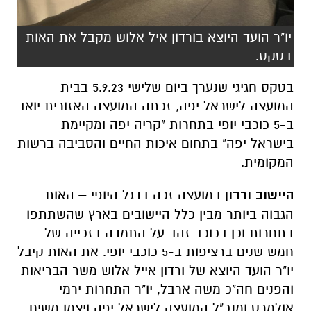
יו"ר הועד היוצא בורדון איל אלוש מקבל את האות
בטקס.
בטקס חגיגי שנערך ביום שלישי 5.9.23 בבית
המועצה לישראל יפה, זכתה המועצה האזורית יואב
ב-5 כוכבי יופי בתחרות "קריה יפה ומקיימת
בישראל יפה" בתחום איכות החיים והסביבה ברשות
המקומית.
היישוב ורדון
במועצה זכה בדגל היופי – האות
הגבוה ביותר מבין כלל היישובים בארץ שהשתתפו
בתחרות וכן בכוכב זהב על התמדה בזכייה של
חמש שנים ברציפות ב-5 כוכבי יופי. את האות קיבל
יו"ר הועד היוצא של ורדון אייל אלוש משר הבריאות
והפנים חה"כ משה ארבל, יו"ר התחרות ירמי
אולמרט ומנכ"ל המועצה לישראל יפה ויצמן משיח.