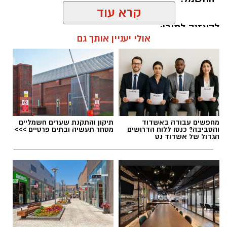
קרא עוד
להאזנה לתוכן:
אולי יעניין אותך גם
אלדה נתנאל / 18:18 05.08.26
מחפשים עבודה באשדוד
תיקון והתקנת שערים חשמליים
והסביבה? כנסו ללוח הדרושים
מסחר תעשיה ובתים פרטיים >>>
הגדול של אשדוד נט
תגים:
בשורה למטה יהודה: מוני החשמל החכמים
בדרך