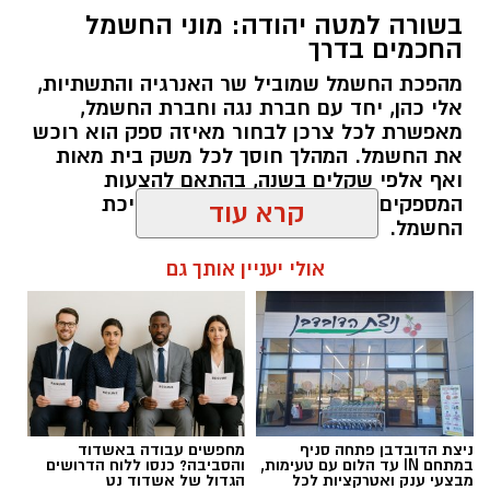
בשורה למטה יהודה: מוני החשמל
החכמים בדרך
מהפכת החשמל שמוביל שר האנרגיה והתשתיות,
אלי כהן, יחד עם חברת נגה וחברת החשמל,
מאפשרת לכל צרכן לבחור מאיזה ספק הוא רוכש
את החשמל. המהלך חוסך לכל משק בית מאות
ואף אלפי שקלים בשנה, בהתאם להצעות
קרדיט גיל כספי.
המספקים, לאופי השימוש ולשעות צריכת
החשמל.
המועצה האזורית תמר הודיעה על תחילת פרויקט
קרא עוד
להקמת מערכת כריזה וצופרים במרחב אזור
להאזנה לתוכן:
התעשייה מישור רותם, כחלק מהיערכותה לחיזוק
אולי יעניין אותך גם
המוכנות למצבי חירום והגברת ביטחונם של
העובדים, המבקרים והתעשיות הפועלות באזור.
אלדה נתנאל / 18:18 05.08.26
ההחלטה התקבלה בעקבות לקחי האירועים
הביטחוניים האחרונים, אשר הדגישו את החשיבות
של מערכת התרעה קולית המסוגלת להעביר