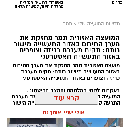
בדרום
באשדוד דרוש/ה מנהל/ת
מחלקת חינוך, למשרה מלאה.
חדשות המועצה שלי
>
תמר
המועצה האזורית תמר מחזקת את
מערך החירום באזור התעשייה מישור
רותם: תקים מערכת כריזה וצופרים
באזור התעשייה האסטרטגי
מועצה האזורית תמר מחזקת את מערך החירום
באזור התעשייה מישור רותם: תקים מערכת
כריזה וצופרים באזור התעשייה האסטרטגי
בעקבות לקחי המלחמה והמצב הביטחוני:
המועצה האזורית תמר משקיעה בהקמת מערכת
קרא עוד
התרעה קולית מתקדמת באזור התעשייה מישור
רותם, שבו פועלים מדי יום אלפי עובדים
אולי יעניין אותך גם
וממוקמים מפעלי תעשייה חיוניים למשק הישראלי