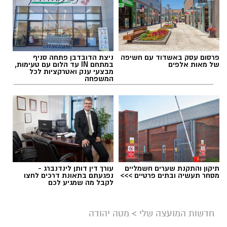
להאזנה לתוכן:
פרסום עסק באשדוד עם חשיפה
ניצת הדובדבן פתחה סניף
אלדה נתנאל / 09:06 09.08.26
של מאות אלפים
במתחם IN עד הלום עם טעימות,
מבצעי ענק ואטרקציות לכל
המשפחה
תגים:
מועצה האזורית תמר
תיקון והתקנת שערים חשמליים
עורך דין דותן לינדנברג -
מסחר תעשיה ובתים פרטיים >>>
נפגעתם בתאונת דרכים לחצו
לקבל מה שמגיע לכם
חדשות המועצה שלי
>
מטה יהודה