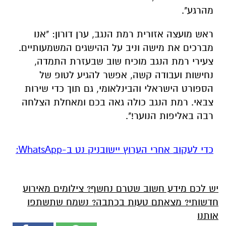
מהרגע".
ראש מועצה אזורית רמת הנגב, ערן דורון: "אנו
מברכים את מישה וניב על ההישגים המשמעותיים.
צעירי רמת הנגב מוכיח שוב שבעזרת התמדה,
נחישות ועבודה קשה, אפשר להגיע לטופ של
הספורט הישראלי והבינלאומי, גם תוך כדי שירות
צבאי. רמת הנגב כולה גאה בכם ומאחלת הצלחה
רבה באליפות הנוער!".
‏כדי לעקוב אחרי הערוץ יישובניק נט ב-WhatsApp:‏‏‏
יש לכם מידע חשוב שטרם נחשף? צילומים מאירוע
חדשותי? מצאתם טעות בכתבה? נשמח שתשתפו
אותנו