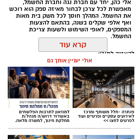
אלי כהן, יחד עם חברת נגה וחברת החשמל,
מאפשרת לכל צרכן לבחור מאיזה ספק הוא רוכש
את החשמל. המהלך חוסך לכל משק בית מאות
ואף אלפי שקלים בשנה, בהתאם להצעות
המספקים, לאופי השימוש ולשעות צריכת
החשמל.
קרא עוד
להאזנה לתוכן:
אולי יעניין אותך גם
אלדה נתנאל / 18:18 05.08.26
פנתרה -חלל משותף ומרכז
למוזאון לתרבות הפלשתים
לאירועים עסקיים ופרטיים ועוד
באשדוד דרוש/ה מנהל/ת
לפרטים לחצו >>
מחלקת חינוך, למשרה מלאה.