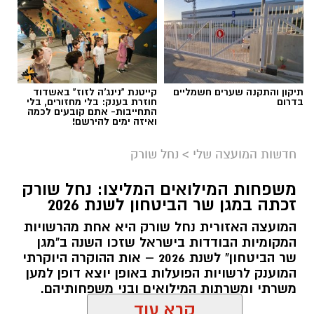
תגים:
בשורה למטה יהודה: מוני החשמל החכמים
בדרך
תיקון והתקנה שערים חשמליים
קייטנת "נינג'ה לזוז" באשדוד
בדרום
חוזרת בענק: בלי מחזורים, בלי
התחייבות- אתם קובעים לכמה
ואיזה ימים להירשם!
חדשות המועצה שלי
>
נחל שורק
משפחות המילואים המליצו: נחל שורק
זכתה במגן שר הביטחון לשנת 2026
המועצה האזורית נחל שורק היא אחת מהרשויות
המקומיות הבודדות בישראל שזכו השנה ב"מגן
שר הביטחון" לשנת 2026 – אות ההוקרה היוקרתי
המוענק לרשויות הפועלות באופן יוצא דופן למען
קדריט לתמונה: דוברות משרד האנרגיה
משרתי ומשרתות המילואים ובני משפחותיהם.
פריסת המונים החכמים במועצה תאפשר לתושבים