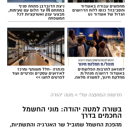
מחפשים עבודה באשדוד
ניצת הדובדבן פתחה סניף
והסביבה? כנסו ללוח הדרושים
במתחם IN עד הלום עם טעימות,
הגדול של אשדוד נט
מבצעי ענק ואטרקציות לכל
המשפחה
למוזאון לתרבות הפלשתים
פנתרה -חלל משותף ומרכז
באשדוד דרוש/ה מנהל/ת
לאירועים עסקיים ופרטיים ועוד
מחלקת חינוך, למשרה מלאה.
לפרטים לחצו >>
חדשות המועצה שלי
>
מטה יהודה
בשורה למטה יהודה: מוני החשמל
החכמים בדרך
מהפכת החשמל שמוביל שר האנרגיה והתשתיות,