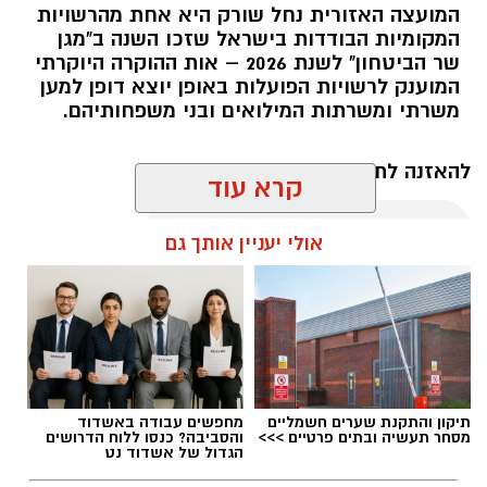
המועצה האזורית נחל שורק היא אחת מהרשויות
המקומיות הבודדות בישראל שזכו השנה ב"מגן
קדריט לתמונה: דוברות משרד האנרגיה
שר הביטחון" לשנת 2026 – אות ההוקרה היוקרתי
המוענק לרשויות הפועלות באופן יוצא דופן למען
פריסת המונים החכמים במועצה תאפשר לתושבים
משרתי ומשרתות המילואים ובני משפחותיהם.
לקבל הנחות גבוהות יותר מספקי החשמל
הפרטיים, זאת בשל העובדה כי ספקי החשמל
להאזנה לתוכן:
קרא עוד
יכולים לקרוא במדויק את צריכת החשמל. בנוסף,
מונים חכמים מאפשרים התייעלות בשימוש בחשמל,
אולי יעניין אותך גם
שתחסוך גם היא כסף לתושבי המועצה.
אלדה נתנאל / 18:11 05.08.26
שר האנרגיה והתשתיות, אלי כהן
: "פריסת המונים
החכמים היא בשורה צרכנית חשובה שתבוא לידי
ביטוי בחשבון החשמל של תושבי מטה יהודה
ותחסוך להם עד 20% בחשבון החשמל. החשמל הוא
מוצר צריכה בסיסי בכל בית בישראל ואנו נעניק
תיקון והתקנת שערים חשמליים
מחפשים עבודה באשדוד
מסחר תעשיה ובתים פרטיים >>>
והסביבה? כנסו ללוח הדרושים
לכל הצרכנים הזדמנות שווה לבחור את ספק
תגים:
נחל שורק
הגדול של אשדוד נט
החשמל שלהן ולהוזיל את החשבון במאות ואף