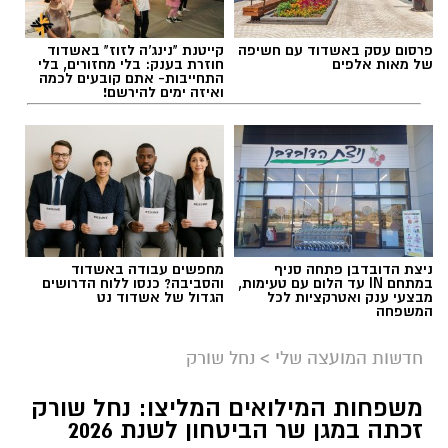
פרסום עסק באשדוד עם חשיפה
קייטנת "נינג'ה לזוז" באשדוד
של מאות אלפים
חוזרת בענק: בלי מחזורים, בלי
התחייבות- אתם קובעים לכמה
ואיזה ימים להירשם!
תגים:
בשורה למטה יהודה: מוני החשמל החכמים
בדרך
ניצת הדובדבן פתחה סניף
מחפשים עבודה באשדוד
במתחם IN עד הלום עם טעימות,
והסביבה? כנסו ללוח הדרושים
מבצעי ענק ואטרקציות לכל
הגדול של אשדוד נט
המשפחה
חדשות המועצה שלי
>
נחל שורק
משפחות המילואים המליצו: נחל שורק
זכתה במגן שר הביטחון לשנת 2026