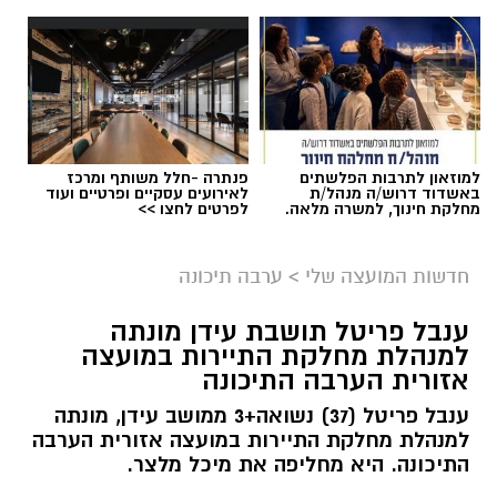
הזכייה התקבלה לאחר הליך בחינה מקיף של
אלפי שקלים בשנה. אני מודה לראש המועצה
משרד הביטחון, כאשר חלק משמעותי מההמלצות
אבישי כהן על העבודה המצוינת, יחד עם ראש
שהובילו לבחירת המועצה הוגשו על ידי משפחות
המועצה נמשיך לעבוד למען תושבי ותושבות מטה
המילואים עצמן – לוחמים ולוחמות, בני ובנות זוג
יהודה".
ובני משפחה שביקשו להוקיר את הליווי, הסיוע
והמעטפת שקיבלו לאורך תקופות השירות.
למוזאון לתרבות הפלשתים
פנתרה -חלל משותף ומרכז
באשדוד דרוש/ה מנהל/ת
לאירועים עסקיים ופרטיים ועוד
מחלקת חינוך, למשרה מלאה.
לפרטים לחצו >>
חדשות המועצה שלי
>
ערבה תיכונה
ענבל פריטל תושבת עידן מונתה
למנהלת מחלקת התיירות במועצה
אזורית הערבה התיכונה
ענבל פריטל (37) נשואה+3 ממושב עידן, מונתה
למנהלת מחלקת התיירות במועצה אזורית הערבה
התיכונה. היא מחליפה את מיכל מלצר.