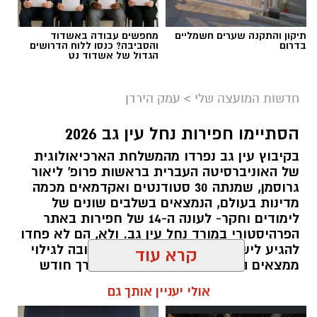
תקלות ברשת ועוד. הקידמה מטביעה את חותמה
על יכולת חברת החשמל בשידרוג השרות, הגברת
תיקון והתקנה שערים חשמליים
מחפשים עבודה באשדוד
השקיפות והאצת התחרות שמהרגע הראשון חברת
בדרום
והסביבה? כנסו ללוח הדרושים
הגדול של אשדוד נט
החשמל תמכה בה, ופעלה ליישם אותה. כך היה
כאשר השר החליט להכניס לתחרות גם בעלי מונים
חדשות המועצה שלי
>
עמק הירדן
מסורתיים וחברת החשמל נרתמה להוציא את
ההחלטה לפועל.
הסתיימו חפירות נחל עין גב 2026
ענבל פריטל מונתה למנהלת מח' תיירות במועצה
בקיבוץ עין גב נפרדו מהמשלחת הארכיאולוגית
אזורית הערבה התיכונה
של האוניברסיטה העברית בראשות פרופ' ליאור
גרוסמן, שמנתה 30 סטודנטים ואקדמאים מכמה
פריטל ניהלה עד כה את תחום הפרויקטים
מדינות בעולם, הנמצאים בשלבים שונים של
במחלקת התיירות במועצה, הובילה את תהליך
לימודים וחקר- לעונה ה-14 של חפירות באתר
הפרהיסטורי במורד נחל עין גב. ולא, הם לא פחדו
המיתוג מחדש, פיתוח מוצרים תיירותיים, שיתופי
‏כדי לעקוב אחרי הערוץ יישובניק נט ב-WhatsApp:‏‏‏
להגיע לישראל, דבקים במשימה החשובה לגילוי
פעולה, יזום סיורים ועוד.
ממצאים היסטוריים, ועבדו במרץ לאורך חודש
שלם גם בשרב הכבד.
קרא עוד
דוברות נחל שורק
יש לכם מידע חשוב שטרם נחשף? צילומים מאירוע
חדשותי? מצאתם טעות בכתבה? נשמח שתשתפו