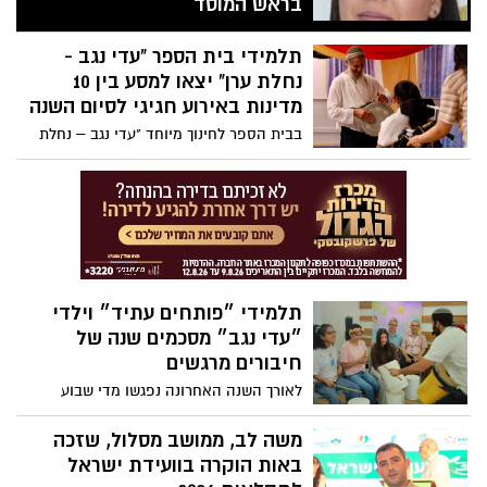
בראש המוסד
מערכת החינוך במועצה האזורית מרחבים
תלמידי בית הספר "עדי נגב -
ממשיכה להתרחב: מירית מלסה מונתה
למנהלת בית הספר הממלכתי־דתי הצומח
נחלת ערן" יצאו למסע בין 10
"מעיינות", שייפתח את שעריו בשנת הלימודים
מדינות באירוע חגיגי לסיום השנה
הקרובה ביישוב מבועים.
בבית הספר לחינוך מיוחד "עדי נגב – נחלת
ערן" התקיימה מסיבת סוף שנה בסימן "ביחד
כל הדרך", שסיכמה שנה של למידה, ועשייה
משותפת. במסגרת האירוע יצאו התלמידים
יחד עם הוריהם למסע חווייתי שכולל 10
תחנות המדמות מדינות ברחבי העולם, כאשר
בכל תחנה המתינה להם פעילות ייחודית
בהשראת התרבות המקומית.
תלמידי ״פותחים עתיד״ וילדי
״עדי נגב״ מסכמים שנה של
חיבורים מרגשים
לאורך השנה האחרונה נפגשו מדי שבוע
תלמידי כיתה ח’ מתיכון ״מרחבים״
המשתתפים בתוכנית ״פותחים עתיד״ עם
משה לב, ממושב מסלול, שזכה
ילדי בית הספר לחינוך מיוחד בכפר השיקומי
באות הוקרה בוועידת ישראל
״עדי נגב – נחלת ערן״, במסגרת תוכנית