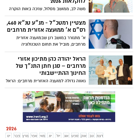
לחקלאות 2026
״סחבק״, יוזמה חינוכית וערכית שנועדה
משה לב, ממושב מסלול, שזכה באות הוקרה
לקרב בין עולמות, לשבור מחסומים וליצור
בוועידת ישראל לחקלאות 2026, כהוקרה על
חברה מכילה, רגישה ושוויונית יותר.
תרומתו ופעילותו החדשנית בתחום החקלאות.
מצטיין רמטכ״ל - מנ״ע טנ״א 460,
רס״ם א׳ ממועצה אזורית מרחבים
א׳ מתגורר במושב רנן שבמועצה אזורית
מרחבים, מוביל את תחום הטכנולוגיה
והאחזקה בחטיבה - ודואג שכל האמל״ח
יהיה מוכן לכל משימה
הראל יהודה כהן מתיכון אזורי
מרחבים – סגן חתן התנ״ך של
החינוך ההתיישבותי
גאווה גדולה למועצה האזורית מרחבים: הראל
יהודה כהן, תלמיד תיכון אזורי מרחבים, הגיע
להישג מרשים במיוחד וזכה בתואר סגן חתן
התנ״ך של החינוך ההתיישבותי לשנת תשפ״ו.
2026
דצמ
נוב
אוק
ספט
אוג
יול
יונ
מאי
אפר
מרץ
פבר
ינו