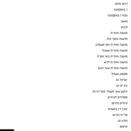
דרום אדום
7 באוקטובר
טבח 7 באוקטובר
מושב
קיבוץ
מועצה אזורית
חדשות עוטף עזה
מועצה אזורית חוף אשקלון
מועצה אזורית אשכול
מועצה אזורית באר טוביה
מועצה אזורית לכיש
מועצה אזורית שער הנגב
מקומון אשדוד
ישראל נט
בת ים נט
תיקון שער חשמלי בקריית גת
מסלולים לטיולים
טיולים בדרום
עורך דין באשדוד
קריית גת נט
חולון נט
פרסום