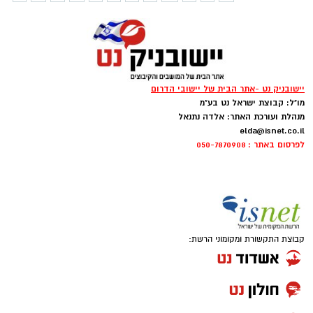
יישובניק נט -אתר הבית של יישובי הדרום
מו"ל: קבוצת ישראל נט בע"מ
מנהלת ועורכת האתר: אלדה נתנאל
elda@isnet.co.il
לפרסום באתר : 050-7870908
קבוצת התקשורת ומקומוני הרשת: