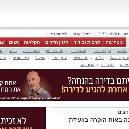
|
המייל האדום
|
לפרסום באתר
עוטף עזה
תרבות ובידור
מגזין הדרום
חקלאות
נשים
צר
גלבוע
בקעת הירדן
עמק הירדן
מטה בנימין
מטה יהודה
ברנר
גן
|
|
|
|
|
|
עמק יזרעאל
אלונה
מטה אשר
עמק חפר
אשכול
באר טוביה
חבל 
|
|
|
|
|
|
שורק
מרחבים
שדות נגב
|
|
חבים
 באות הוקרה בוועידת