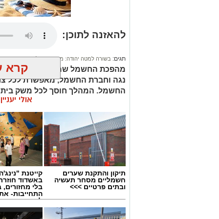
להאזנה לתוכן:
תגים:
בשורה למטה יהודה: מוני החשמל החכמים בדרך
קרא ע
מהפכת החשמל שמוביל שר האנרגיה ו
נגה וחברת החשמל, מאפשרת לכל צרכ
החשמל. המהלך חוסך לכל משק בית מ
אולי יעניי
בהתאם להצעות המספקים, לאופי הש
תיקון והתקנת שערים
קייטנת "נינג'ה 
חשמליים מסחר תעשיה
באשדוד חוזרת
ובתים פרטיים >>>
בלי מחזורים, ב
התחייבות- את
לכמה ואיזה ימ
להירשם!