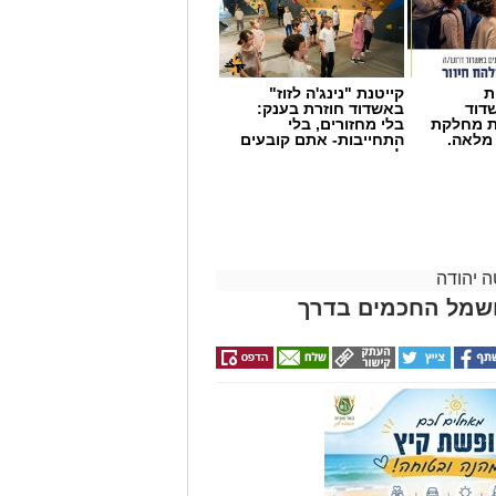
ת
קייטנת "נינג'ה לזוז"
דוד
באשדוד חוזרת בענק:
ת מחלקת
בלי מחזורים, בלי
 מלאה.
התחייבות- אתם קובעים
לכמה ואיזה ימים
להירשם!
 יהודה
חשמל החכמים בדרך