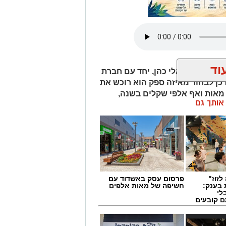
וד
התשתיות, אלי כהן, יחד עם חברת
ן לבחור מאיזה ספק הוא רוכש את
אות ואף אלפי שקלים בשנה,
ן אותך גם
ימוש ולשעות צריכת החשמל.
לזוז"
פרסום עסק באשדוד עם
 בענק:
חשיפה של מאות אלפים
לי
ם קובעים
ים