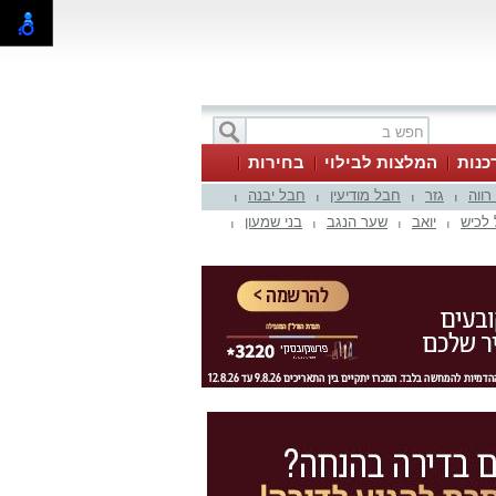
כנות
המלצות לבילוי
בחירות
 רווה
גזר
חבל מודיעין
חבל יבנה
|
|
|
|
לכיש
יואב
שער הנגב
בני שמעון
|
|
|
|