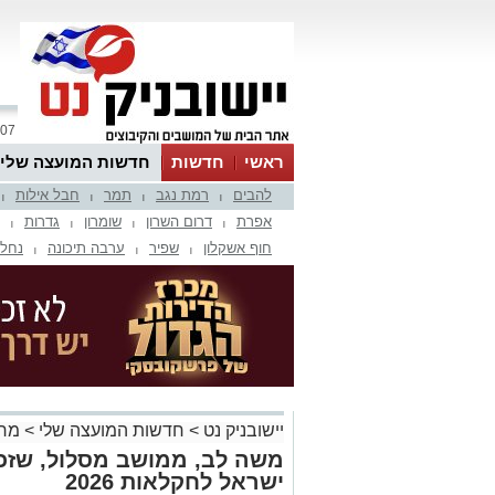
07 אוגוסט 2026 / 00:50
ראשי
חדשות
חדשות המועצה שלי
להבים
רמת נגב
תמר
חבל אילות
אינדקס עסקים
לוח
טיפים והמלצות
|
|
|
|
אפרת
דרום השרון
שומרון
גדרות
|
|
|
|
חוף אשקלון
שפיר
ערבה תיכונה
נחל 
|
|
|
יישובניק נט
>
חדשות המועצה שלי
>
מר
משה לב, ממושב מסלול, שזכה
ישראל לחקלאות 2026