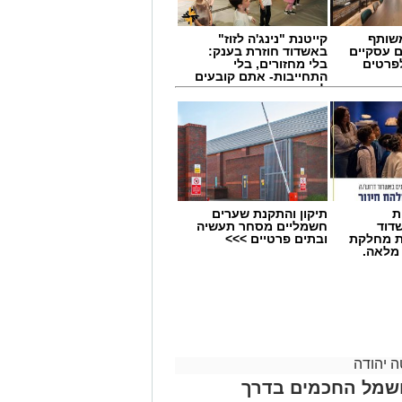
שותף
קייטנת "נינג'ה לזוז"
ם עסקיים
באשדוד חוזרת בענק:
לפרטים
בלי מחזורים, בלי
התחייבות- אתם קובעים
לכמה ואיזה ימים
להירשם!
ת
תיקון והתקנת שערים
דוד
חשמליים מסחר תעשיה
ת מחלקת
ובתים פרטיים >>>
 מלאה.
 יהודה
חשמל החכמים בדרך