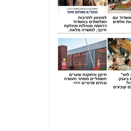
שדוד עם
למוזאון לתרבות
ת אלפים
הפלשתים באשדוד
דרוש/ה מנהל/ת מחלקת
חינוך, למשרה מלאה.
לזוז"
תיקון והתקנת שערים
 בענק:
חשמליים מסחר תעשיה
לי
ובתים פרטיים >>>
ם קובעים
ים
ושבים לקבל הנחות גבוהות יותר
 כי ספקי החשמל יכולים לקרוא במדויק
מאפשרים התייעלות בשימוש בחשמל,