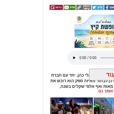
וד
התשתיות, אלי כהן, יחד עם חברת
ן לבחור מאיזה ספק הוא רוכש את
אות ואף אלפי שקלים בשנה,
ן אותך גם
ימוש ולשעות צריכת החשמל.