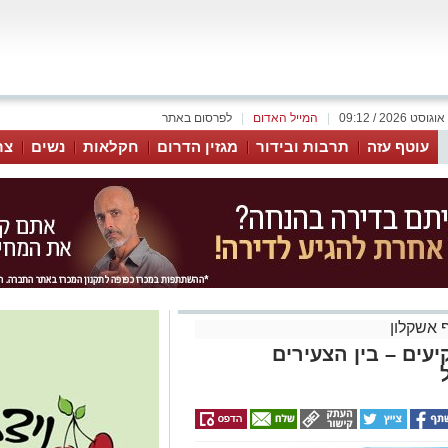
|
המייל האדום
|
לפרסום באתר
עוטף עזה
תרבות ובידור
מגזין הדרום
חקלאות
נשים
צר
 אשקלון
עים – בין הצעירים