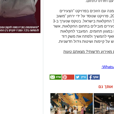
 עם חזרתו לתחום.
נה עם הזוכים בפרויקט "הצעירים
והצעירות המבטיחים בחקלאות" לשנת 2024, פרויקט שנוסד על ידי ירחון "משוב
חקלאות" במטרה לעודד את דור העתיד של החקלאות בישראל. בטקס שנערך ב-3
טמבר, הוענקו אותות הצטיינות ל-40 צעירים מובילים בתחום החקלאות, אשר
 במגוון תחומים. המעבר לחקלאות
 שואף להמשיך ולפתח את משק דוד
על קיימות ושיטות גידול חדשניות.
 מאירוע חדשותי? מצאתם טעות
ן אותך גם