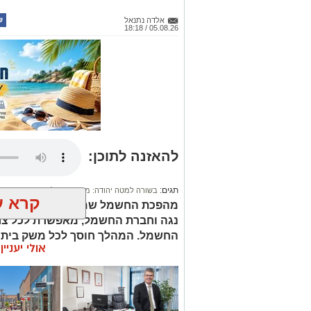
אלדה נתנאל
05.08.26 / 18:18
להאזנה לתוכן:
תגים:
בשורה למטה יהודה: מוני החשמל החכמים בדרך
קרא ע
מהפכת החשמל שמוביל שר האנרגיה ו
נגה וחברת החשמל, מאפשרת לכל צרכ
החשמל. המהלך חוסך לכל משק בית מ
אולי יעניי
בהתאם להצעות המספקים, לאופי הש