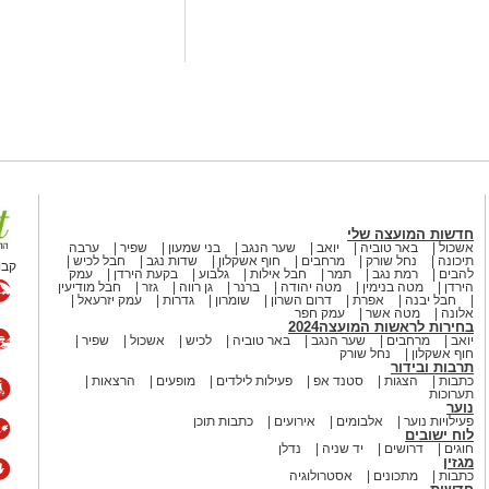
ת המונים החכמים היא בשורה צרכנית
 של תושבי מטה יהודה ותחסוך להם עד
ריכה בסיסי בכל בית בישראל ואנו נעניק
ק החשמל שלהן ולהוזיל את החשבון
לראש המועצה אבישי כהן על העבודה
וד למען תושבי ותושבות מטה יהודה".
כהן
:
חדשות המועצה שלי
ושבי מטה יהודה. לצד שיפור
אשכול
באר טוביה
יואב
שער הנגב
בני שמעון
שפיר
ערבה
במהלך שיאפשר למשפחות רבות
תיכונה
נחל שורק
מרחבים
חוף אשקלון
שדות נגב
חבל לכיש
קבו
להבים
רמת נגב
תמר
חבל אילות
גלבוע
בקעת הירדן
עמק
ל ולבחור את ספק החשמל המתאים
הירדן
מטה בנימין
מטה יהודה
ברנר
גן רווה
גזר
חבל מודיעין
חבל יבנה
אפרת
דרום השרון
שומרון
גדרות
עמק יזרעאל
והתשתיות, אלי כהן, ולחברת החשמל
אלונה
מטה אשר
עמק חפר
חשוב למען תושבי המועצה
."
בחירות לראשות המועצה2024
יואב
מרחבים
שער הנגב
באר טוביה
לכיש
אשכול
שפיר
חוף אשקלון
נחל שורק
תרבות ובידור
כתבות
הצגות
סטנד אפ
פעילות לילדים
מופעים
הרצאות
תערוכות
נוער
דובר בבשורה ללקוחות החברה ולמשק
פעילויות נוער
אלבומים
אירועים
כתבות תוכן
דות צריכת החשמל, תקלות ברשת ועוד.
לוח ישובים
חוגים
דרושים
יד שניה
נדלן
רת החשמל בשידרוג השרות, הגברת
מגזין
כתבות
מתכונים
אסטרולוגיה
ן חברת החשמל תמכה בה, ופעלה