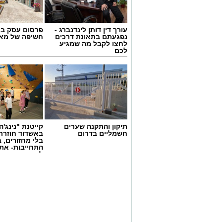
עורך דין דותן לינדנברג -
פרסום עסק בא
נפגעתם בתאונת דרכים
חשיפה של מאו
לחצו לקבל מה שמגיע
לכם
תיקון והתקנה שערים
קייטנת "נינג'ה 
חשמליים בדרום
באשדוד חוזרת
בלי מחזורים, ב
התחייבות- את
לכמה ואיזה ימ
להירשם!
קדריט לתמונה: דוברות משרד האנרגיה
פריסת המונים החכמים במועצה תאפשר לת
מספקי החשמל הפרטיים, זאת בשל העובדה
את צריכת החשמל. בנוסף, מונים חכמים 
שתחסוך גם היא כסף לתושבי המועצה.