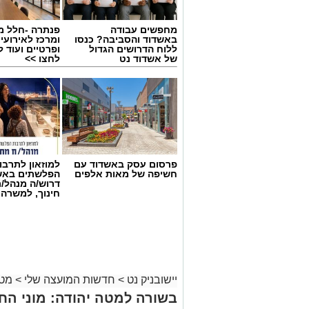
מחפשים עבודה
פנתרה -חלל מ
באשדוד והסביבה? כנסו
ומרכז לאירועי
ללוח הדרושים הגדול
ופרטיים ועוד 
של אשדוד נט
לחצו >>
פרסום עסק באשדוד עם
למוזאון לתרבו
חשיפה של מאות אלפים
הפלשתים באש
דרוש/ה מנהל/
חינוך, למשרה
יישובניק נט
>
חדשות המועצה שלי
>
מטה
בשורה למטה יהודה: מוני ה