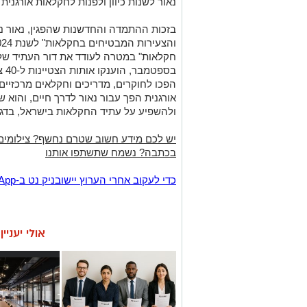
נאור לשנות כיוון ולפנות לחקלאות אורגנית
בזכות ההתמדה והחדשנות שהפגין, נאור נמ
בספ
הפכו לחוקרים, מדריכים וחקלאים מרכזיים
אורגנית הפך עבור נאור לדרך חיים, והוא
ולהשפיע על עתיד החקלאות בישראל, בדגש 
יש לכם מידע חשוב שטרם נחשף? צילומים
בכתבה? נשמח שתשתפו אותנו
‏כדי לעקוב אחרי הערוץ יישובניק נט ב-WhatsApp:‏‏‏
אולי יעניי