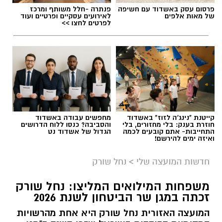
פרסום עסק באשדוד עם חשיפה
פנתרה -חלל משותף ומרכז
של מאות אלפים
לאירועים עסקיים ופרטיים ועוד
לפרטים לחצו >>
תגים:
בשורה למטה יהודה: מוני החשמל החכמים
בדרך
קייטנת "נינג'ה לזוז" באשדוד
מחפשים עבודה באשדוד
חוזרת בענק: בלי מחזורים, בלי
והסביבה? כנסו ללוח הדרושים
התחייבות- אתם קובעים לכמה
הגדול של אשדוד נט
ואיזה ימים להירשם!
חדשות המועצה שלי
>
נחל שורק
משפחות המילואים המליצו: נחל שורק
זכתה במגן שר הביטחון לשנת 2026
המועצה האזורית נחל שורק היא אחת מהרשויות