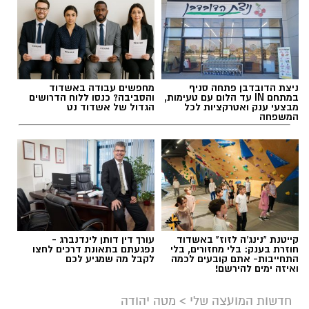
ניצת הדובדבן פתחה סניף
מחפשים עבודה באשדוד
במתחם IN עד הלום עם טעימות,
והסביבה? כנסו ללוח הדרושים
מבצעי ענק ואטרקציות לכל
הגדול של אשדוד נט
המשפחה
קייטנת "נינג'ה לזוז" באשדוד
עורך דין דותן לינדנברג -
חוזרת בענק: בלי מחזורים, בלי
נפגעתם בתאונת דרכים לחצו
התחייבות- אתם קובעים לכמה
לקבל מה שמגיע לכם
ואיזה ימים להירשם!
חדשות המועצה שלי
>
מטה יהודה