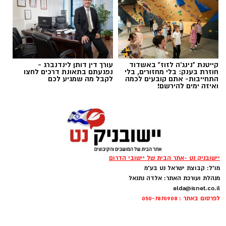
משרד הביטחון, כאשר חלק משמעותי מההמלצות
אבישי כהן על העבודה המצוינת, יחד עם ראש
שהובילו לבחירת המועצה הוגשו על ידי משפחות
המועצה נמשיך לעבוד למען תושבי ותושבות מטה
המילואים עצמן – לוחמים ולוחמות, בני ובנות זוג
יהודה".
ובני משפחה שביקשו להוקיר את הליווי, הסיוע
והמעטפת שקיבלו לאורך תקופות השירות.
קייטנת "נינג'ה לזוז" באשדוד
עורך דין דותן לינדנברג -
חוזרת בענק: בלי מחזורים, בלי
נפגעתם בתאונת דרכים לחצו
התחייבות- אתם קובעים לכמה
לקבל מה שמגיע לכם
ואיזה ימים להירשם!
יישובניק נט -אתר הבית של יישובי הדרום
מו"ל: קבוצת ישראל נט בע"מ
מנהלת ועורכת האתר: אלדה נתנאל
elda@isnet.co.il
לפרסום באתר : 050-7870908
ראש מועצה אזורית מטה יהודה, אבישי כהן
: