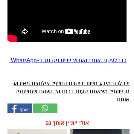
‏כדי לעקוב אחרי הערוץ יישובניק נט ב-WhatsApp:‏‏‏
יש לכם מידע חשוב שטרם נחשף? צילומים מאירוע
חדשותי? מצאתם טעות בכתבה? נשמח שתשתפו
אותנו
אולי יעניין אותך גם