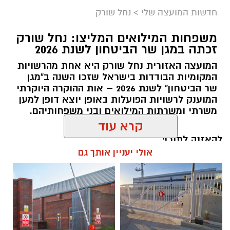
חדשות המועצה שלי
>
נחל שורק
משפחות המילואים המליצו: נחל שורק
זכתה במגן שר הביטחון לשנת 2026
המועצה האזורית נחל שורק היא אחת מהרשויות
המקומיות הבודדות בישראל שזכו השנה ב"מגן
שר הביטחון" לשנת 2026 – אות ההוקרה היוקרתי
המוענק לרשויות הפועלות באופן יוצא דופן למען
קדריט לתמונה: דוברות משרד האנרגיה
משרתי ומשרתות המילואים ובני משפחותיהם.
פריסת המונים החכמים במועצה תאפשר לתושבים
לקבל הנחות גבוהות יותר מספקי החשמל
להאזנה לתוכן:
קרא עוד
הפרטיים, זאת בשל העובדה כי ספקי החשמל
יכולים לקרוא במדויק את צריכת החשמל. בנוסף,
אולי יעניין אותך גם
מונים חכמים מאפשרים התייעלות בשימוש בחשמל,
שתחסוך גם היא כסף לתושבי המועצה.
אלדה נתנאל / 18:11 05.08.26
שר האנרגיה והתשתיות, אלי כהן
: "פריסת המונים