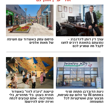
אלדה נתנאל / 18:18 05.08.26
עורך דין דותן לינדנברג -
פרסום עסק באשדוד עם חשיפה
נפגעתם בתאונת דרכים לחצו
של מאות אלפים
לקבל מה שמגיע לכם
תגים:
בשורה למטה יהודה: מוני החשמל החכמים
בדרך
ניצת הדובדבן פתחה סניף
קייטנת "נינג'ה לזוז" באשדוד
במתחם IN עד הלום עם טעימות,
חוזרת בענק: בלי מחזורים, בלי
מבצעי ענק ואטרקציות לכל
התחייבות- אתם קובעים לכמה
המשפחה
ואיזה ימים להירשם!