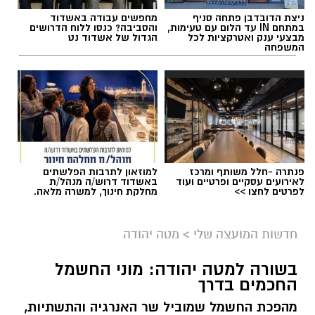
ניצת הדובדבן פתחה סניף
מחפשים עבודה באשדוד
במתחם IN עד הלום עם טעימות,
והסביבה? כנסו ללוח הדרושים
מבצעי ענק ואטרקציות לכל
הגדול של אשדוד נט
המשפחה
פנתרה -חלל משותף ומרכז
למוזאון לתרבות הפלשתים
לאירועים עסקיים ופרטיים ועוד
באשדוד דרוש/ה מנהל/ת
לפרטים לחצו >>
מחלקת חינוך, למשרה מלאה.
חדשות המועצה שלי
>
מטה יהודה
בשורה למטה יהודה: מוני החשמל
החכמים בדרך
מהפכת החשמל שמוביל שר האנרגיה והתשתיות,