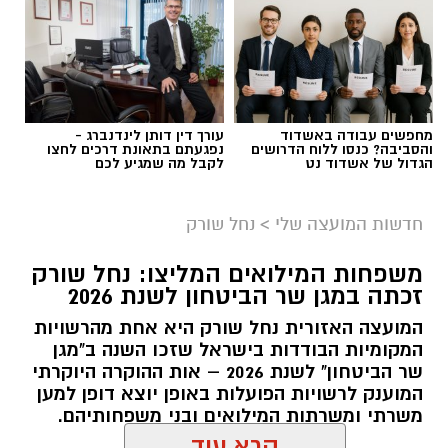
בדרך
מחפשים עבודה באשדוד
עורך דין דותן לינדנברג -
והסביבה? כנסו ללוח הדרושים
נפגעתם בתאונת דרכים לחצו
הגדול של אשדוד נט
לקבל מה שמגיע לכם
חדשות המועצה שלי
>
נחל שורק
משפחות המילואים המליצו: נחל שורק
זכתה במגן שר הביטחון לשנת 2026
המועצה האזורית נחל שורק היא אחת מהרשויות
המקומיות הבודדות בישראל שזכו השנה ב"מגן
קדריט לתמונה: דוברות משרד האנרגיה
שר הביטחון" לשנת 2026 – אות ההוקרה היוקרתי
המוענק לרשויות הפועלות באופן יוצא דופן למען
פריסת המונים החכמים במועצה תאפשר לתושבים
משרתי ומשרתות המילואים ובני משפחותיהם.
לקבל הנחות גבוהות יותר מספקי החשמל