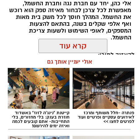
אלי כהן, יחד עם חברת נגה וחברת החשמל,
מאפשרת לכל צרכן לבחור מאיזה ספק הוא רוכש
את החשמל. המהלך חוסך לכל משק בית מאות
ואף אלפי שקלים בשנה, בהתאם להצעות
המספקים, לאופי השימוש ולשעות צריכת
החשמל.
קרא עוד
להאזנה לתוכן:
אולי יעניין אותך גם
אלדה נתנאל / 18:18 05.08.26
פנתרה -חלל משותף ומרכז
קייטנת "נינג'ה לזוז" באשדוד
לאירועים עסקיים ופרטיים ועוד
חוזרת בענק: בלי מחזורים, בלי
לפרטים לחצו >>
התחייבות- אתם קובעים לכמה
ואיזה ימים להירשם!
תגים:
בשורה למטה יהודה: מוני החשמל החכמים