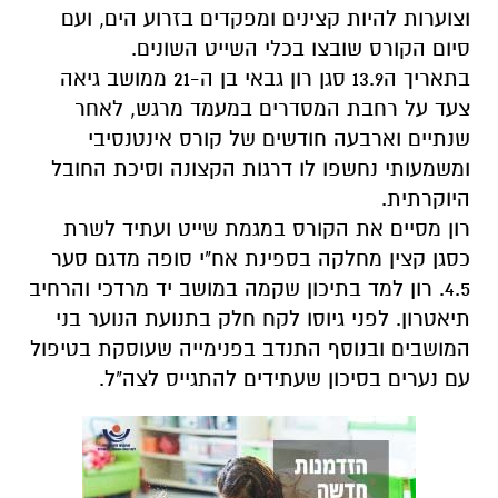
וצוערות להיות קצינים ומפקדים בזרוע הים, ועם
סיום הקורס שובצו בכלי השייט השונים.
בתאריך ה13.9 סגן רון גבאי בן ה-21 ממושב גיאה
צעד על רחבת המסדרים במעמד מרגש, לאחר
שנתיים וארבעה חודשים של קורס אינטנסיבי
ומשמעותי נחשפו לו דרגות הקצונה וסיכת החובל
היוקרתית.
רון מסיים את הקורס במגמת שייט ועתיד לשרת
כסגן קצין מחלקה בספינת אח"י סופה מדגם סער
4.5. רון למד בתיכון שקמה במושב יד מרדכי והרחיב
תיאטרון. לפני גיוסו לקח חלק בתנועת הנוער בני
המושבים ובנוסף התנדב בפנימייה שעוסקת בטיפול
עם נערים בסיכון שעתידים להתגייס לצה"ל.