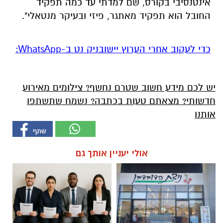
אינטנסיבי בקורס, שם למדתי עד כמה תפקיד
החובל הוא תפקיד מאתגר, פיזי ובעיקר מנטאלי".
‏כדי לעקוב אחרי הערוץ יישובניק נט ב-WhatsApp:‏‏‏
יש לכם מידע חשוב שטרם נחשף? צילומים מאירוע
חדשותי? מצאתם טעות בכתבה? נשמח שתשתפו
אותנו
אולי יעניין אותך גם