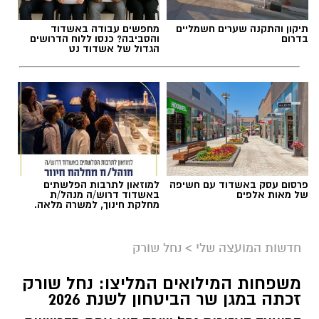
תיקון והתקנה שערים חשמליים
מחפשים עבודה באשדוד
בדרום
והסביבה? כנסו ללוח הדרושים
הגדול של אשדוד נט
תגים:
בשורה למטה יהודה: מוני החשמל החכמים
בדרך
פרסום עסק באשדוד עם חשיפה
למוזאון לתרבות הפלשתים
של מאות אלפים
באשדוד דרוש/ה מנהל/ת
מחלקת חינוך, למשרה מלאה.
חדשות המועצה שלי
>
נחל שורק
משפחות המילואים המליצו: נחל שורק
זכתה במגן שר הביטחון לשנת 2026