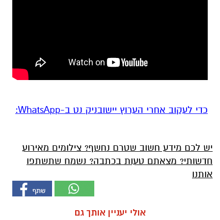
‏כדי לעקוב אחרי הערוץ יישובניק נט ב-WhatsApp:‏‏‏
יש לכם מידע חשוב שטרם נחשף? צילומים מאירוע
חדשותי? מצאתם טעות בכתבה? נשמח שתשתפו
אותנו
אולי יעניין אותך גם