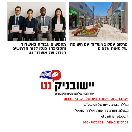
הזכייה התקבלה לאחר הליך בחינה מקיף של
אלפי שקלים בשנה. אני מודה לראש המועצה
משרד הביטחון, כאשר חלק משמעותי מההמלצות
אבישי כהן על העבודה המצוינת, יחד עם ראש
שהובילו לבחירת המועצה הוגשו על ידי משפחות
המועצה נמשיך לעבוד למען תושבי ותושבות מטה
המילואים עצמן – לוחמים ולוחמות, בני ובנות זוג
יהודה".
ובני משפחה שביקשו להוקיר את הליווי, הסיוע
והמעטפת שקיבלו לאורך תקופות השירות.
פרסום עסק באשדוד עם חשיפה
מחפשים עבודה באשדוד
של מאות אלפים
והסביבה? כנסו ללוח הדרושים
הגדול של אשדוד נט
יישובניק נט -אתר הבית של יישובי הדרום
מו"ל: קבוצת ישראל נט בע"מ
מנהלת ועורכת האתר: אלדה נתנאל
elda@isnet.co.il
לפרסום באתר : 050-7870908