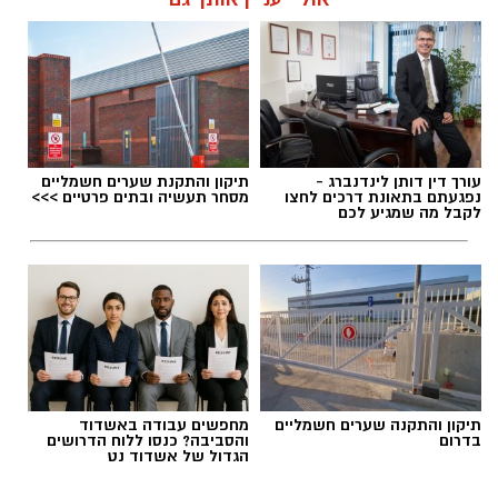
אלדה נתנאל / 18:18 05.08.26
עורך דין דותן לינדנברג -
תיקון והתקנת שערים חשמליים
נפגעתם בתאונת דרכים לחצו
מסחר תעשיה ובתים פרטיים >>>
לקבל מה שמגיע לכם
תגים:
בשורה למטה יהודה: מוני החשמל החכמים
בדרך
תיקון והתקנה שערים חשמליים
מחפשים עבודה באשדוד
בדרום
והסביבה? כנסו ללוח הדרושים
הגדול של אשדוד נט