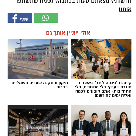
חדשותי? מצאתם טעות בכתבה? נשמח שתשתפו
אותנו
אולי יעניין אותך גם
קייטנת "נינג'ה לזוז" באשדוד
תיקון והתקנה שערים חשמליים
חוזרת בענק: בלי מחזורים, בלי
בדרום
התחייבות- אתם קובעים לכמה
ואיזה ימים להירשם!