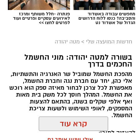
מחפשים עבודה באשדוד
פנתרה -חלל משותף ומרכז
והסביבה? כנסו ללוח הדרושים
לאירועים עסקיים ופרטיים ועוד
הגדול של אשדוד נט
לפרטים לחצו >>
חדשות המועצה שלי
>
מטה יהודה
בשורה למטה יהודה: מוני החשמל
החכמים בדרך
מהפכת החשמל שמוביל שר האנרגיה והתשתיות,
אלי כהן, יחד עם חברת נגה וחברת החשמל,
מאפשרת לכל צרכן לבחור מאיזה ספק הוא רוכש
את החשמל. המהלך חוסך לכל משק בית מאות
ואף אלפי שקלים בשנה, בהתאם להצעות
המספקים, לאופי השימוש ולשעות צריכת
החשמל.
קרא עוד
להאזנה לתוכן:
אולי יעניין אותך גם