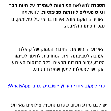
הסברה
להעלאת
המודעות לשמירה על חיות הבר
וגיוס פעילים ליוזמות סביבתיות.
להשלמת
האווירה, הוקם אוהל אירוח בדואי של סולימאן, בו
נמכרו פיתות ולאבנה.
האירוע הדגיש את החיבור העמוק של קהילת
הערבה לסביבתה ואת המחויבות לחינוך לשימור
הטבע עבור הדורות הבאים.
כלל הכנסות האירוע
הוקדשו לפעילות למען שמירת הטבע.
‏כדי לעקוב אחרי הערוץ יישובניק נט ב-WhatsApp:‏‏‏
יש לכם מידע חשוב שטרם נחשף? צילומים מאירוע