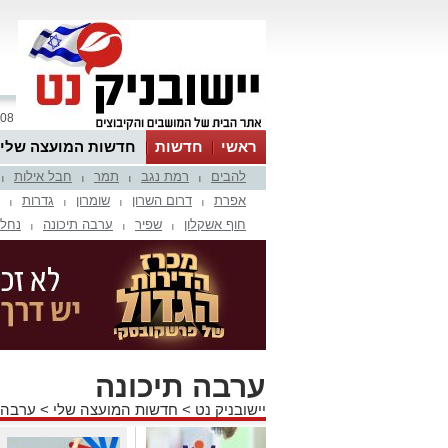
08 אוגוסט 2026 / 18:31
ראשי
חדשות
חדשות המועצה שלי
להבים
רמת נגב
תמר
חבל אילות
אינדקס עסקים
לוח
טיפים והמלצות
|
|
|
|
אפרת
דרום השרון
שומרון
גדרות
|
|
|
|
חוף אשקלון
שפיר
ערבה תיכונה
נחל 
|
|
|
ערבה תיכונה
יישובניק נט
>
חדשות המועצה שלי
>
ערבה 