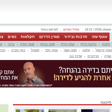
|
המייל האדום
|
לפרסום באתר
עוטף עזה
תרבות ובידור
מגזין הדרום
חקלאות
נשים
צר
גלבוע
בקעת הירדן
עמק הירדן
מטה בנימין
מטה יהודה
ברנר
גן
|
|
|
|
|
|
עמק יזרעאל
אלונה
מטה אשר
עמק חפר
אשכול
באר טוביה
חבל 
|
|
|
|
|
|
שורק
מרחבים
שדות נגב
|
|
תיכונה