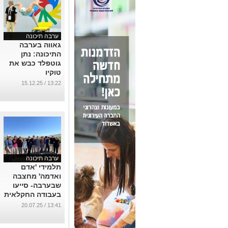
ערבה תיכונה
גאווה בערבה
התיכונה: נתן
גוטפלד כבש את
טוקיו
באולימפיאדת
13:22 / 15.12.25
כבדי השמיעה
...
ערבה תיכונה
תלמידי 'אדם
ואדמה' מחצבה
שבערבה- סייעו
בעבודה החקלאית
בשדות עמק
13:41 / 20.07.25
החולה
...