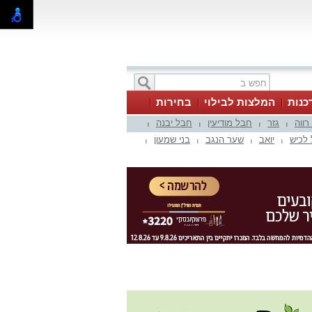
כנות
המלצות לבילוי
בחירות
 רווה
גזר
חבל מודיעין
חבל יבנה
|
|
|
|
לכיש
יואב
שער הנגב
בני שמעון
|
|
|
|