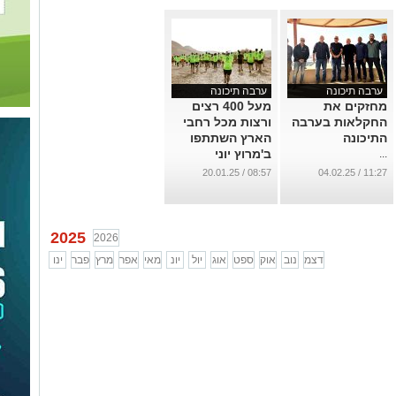
ערבה תיכונה
ערבה תיכונה
מחזקים את
מעל 400 רצים
החקלאות בערבה
ורצות מכל רחבי
התיכונה
הארץ השתתפו
ב'מרוץ יוני
...
בערבה' לזכרו של
08:57 / 20.01.25
11:27 / 04.02.25
יוני פרידמן ז"ל
בערבה התיכונה
...
2025
2026
דצמ
נוב
אוק
ספט
אוג
יול
יונ
מאי
אפר
מרץ
פבר
ינו