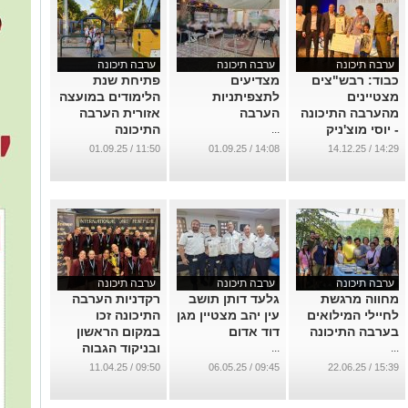
ערבה תיכונה
ערבה תיכונה
ערבה תיכונה
כבוד: רבש"צים
מצדיעים
פתיחת שנת
מצטיינים
לתצפיתניות
הלימודים במועצה
מהערבה התיכונה
הערבה
אזורית הערבה
- יוסי מוצ'ניק
התיכונה
...
וסער זוהר
...
11:50 / 01.09.25
14:08 / 01.09.25
14:29 / 14.12.25
...
ערבה תיכונה
ערבה תיכונה
ערבה תיכונה
מחווה מרגשת
גלעד דותן תושב
רקדניות הערבה
לחיילי המילואים
עין יהב מצטיין מגן
התיכונה זכו
בערבה התיכונה
דוד אדום
במקום הראשון
ובניקוד הגבוה
...
...
ביותר- גראנד פרי
09:50 / 11.04.25
09:45 / 06.05.25
15:39 / 22.06.25
...