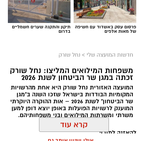
פרסום עסק באשדוד עם חשיפה
תיקון והתקנה שערים חשמליים
של מאות אלפים
בדרום
חדשות המועצה שלי
>
נחל שורק
משפחות המילואים המליצו: נחל שורק
זכתה במגן שר הביטחון לשנת 2026
המועצה האזורית נחל שורק היא אחת מהרשויות
המקומיות הבודדות בישראל שזכו השנה ב"מגן
שר הביטחון" לשנת 2026 – אות ההוקרה היוקרתי
המוענק לרשויות הפועלות באופן יוצא דופן למען
קדריט לתמונה: דוברות משרד האנרגיה
משרתי ומשרתות המילואים ובני משפחותיהם.
פריסת המונים החכמים במועצה תאפשר לתושבים
לקבל הנחות גבוהות יותר מספקי החשמל
להאזנה לתוכן:
קרא עוד
הפרטיים, זאת בשל העובדה כי ספקי החשמל