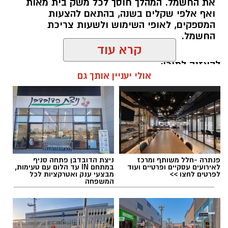
את החשמל. המהלך חוסך לכל משק בית מאות
ואף אלפי שקלים בשנה, בהתאם להצעות
המספקים, לאופי השימוש ולשעות צריכת
החשמל.
קרא עוד
להאזנה לתוכן:
אולי יעניין אותך גם
אלדה נתנאל / 18:18 05.08.26
פנתרה -חלל משותף ומרכז
ניצת הדובדבן פתחה סניף
לאירועים עסקיים ופרטיים ועוד
במתחם IN עד הלום עם טעימות,
לפרטים לחצו >>
מבצעי ענק ואטרקציות לכל
המשפחה
תגים:
בשורה למטה יהודה: מוני החשמל החכמים
בדרך