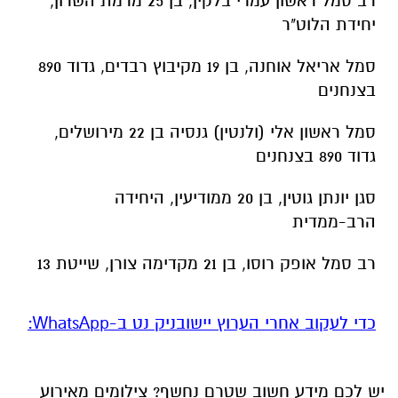
רב סמל ראשון עמרי בלקין, בן 25 מרמת השרון,
יחידת הלוט"ר
סמל אריאל אוחנה, בן 19 מקיבוץ רבדים, גדוד 890
בצנחנים
סמל ראשון אלי (ולנטין) גנסיה בן 22 מירושלים,
גדוד 890 בצנחנים
סגן יונתן גוטין, בן 20 ממודיעין, היחידה
הרב-ממדית
רב סמל אופק רוסו, בן 21 מקדימה צורן, שייטת 13
‏כדי לעקוב אחרי הערוץ יישובניק נט ב-WhatsApp:‏‏‏
יש לכם מידע חשוב שטרם נחשף? צילומים מאירוע