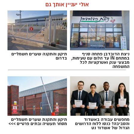
אולי יעניין אותך גם
אלדה נתנאל / 18:18 05.08.26
ניצת הדובדבן פתחה סניף
תיקון והתקנה שערים חשמליים
במתחם IN עד הלום עם טעימות,
בדרום
מבצעי ענק ואטרקציות לכל
המשפחה
תגים:
בשורה למטה יהודה: מוני החשמל החכמים
בדרך
מחפשים עבודה באשדוד
תיקון והתקנת שערים חשמליים
והסביבה? כנסו ללוח הדרושים
מסחר תעשיה ובתים פרטיים >>>
הגדול של אשדוד נט