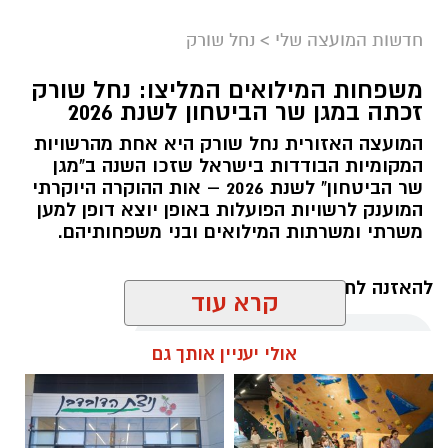
חדשות המועצה שלי
>
נחל שורק
משפחות המילואים המליצו: נחל שורק
זכתה במגן שר הביטחון לשנת 2026
המועצה האזורית נחל שורק היא אחת מהרשויות
המקומיות הבודדות בישראל שזכו השנה ב"מגן
קדריט לתמונה: דוברות משרד האנרגיה
שר הביטחון" לשנת 2026 – אות ההוקרה היוקרתי
המוענק לרשויות הפועלות באופן יוצא דופן למען
פריסת המונים החכמים במועצה תאפשר לתושבים
משרתי ומשרתות המילואים ובני משפחותיהם.
לקבל הנחות גבוהות יותר מספקי החשמל
הפרטיים, זאת בשל העובדה כי ספקי החשמל
להאזנה לתוכן:
קרא עוד
יכולים לקרוא במדויק את צריכת החשמל. בנוסף,
מונים חכמים מאפשרים התייעלות בשימוש בחשמל,
אולי יעניין אותך גם
שתחסוך גם היא כסף לתושבי המועצה.
אלדה נתנאל / 18:11 05.08.26
שר האנרגיה והתשתיות, אלי כהן
: "פריסת המונים
החכמים היא בשורה צרכנית חשובה שתבוא לידי