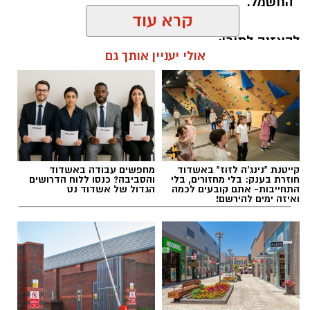
החשמל.
קרא עוד
להאזנה לתוכן:
אולי יעניין אותך גם
אלדה נתנאל / 18:18 05.08.26
קייטנת "נינג'ה לזוז" באשדוד
מחפשים עבודה באשדוד
חוזרת בענק: בלי מחזורים, בלי
והסביבה? כנסו ללוח הדרושים
התחייבות- אתם קובעים לכמה
הגדול של אשדוד נט
ואיזה ימים להירשם!
תגים:
בשורה למטה יהודה: מוני החשמל החכמים
בדרך