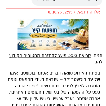
אלדה נתנאל / 12:35 01.10.25
תגים:
קריאת SOS: מיצג להחזרת החטופים בקיבוץ
להב
בפתח האירוע נשאה דברים אסתר בוכשטב, אימו
של יגב בוכשטב ז"ל – שנרצח בשבי החמאס וגופתו
הוחזרה לארץ לפני כ-13 חודשים. "יש בי הרבה
כעס על ההפקרה של בני ושל החטופים האחרים",
אמרה אסתר. "אבל עכשיו, כשיש עדיין עוד 48
חטופים במנהרות, המשפחות זקוקות לעם שיהיה