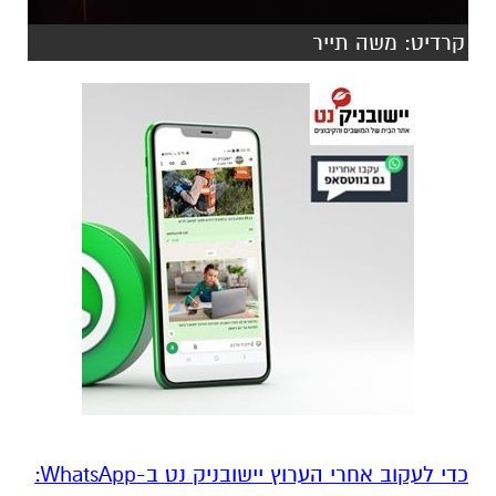
קרדיט: משה תייר
‏כדי לעקוב אחרי הערוץ יישובניק נט ב-WhatsApp:‏‏‏