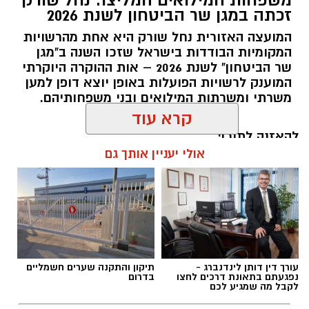
זכתה במגן שר הביטחון לשנת 2026
המועצה האזורית נחל שורק היא אחת מהרשויות
המקומיות הבודדות בישראל שזכו השנה ב"מגן
קדריט לתמונה: דוברות משרד האנרגיה
שר הביטחון" לשנת 2026 – אות ההוקרה היוקרתי
המוענק לרשויות הפועלות באופן יוצא דופן למען
פריסת המונים החכמים במועצה תאפשר לתושבים
משרתי ומשרתות המילואים ובני משפחותיהם.
לקבל הנחות גבוהות יותר מספקי החשמל
הפרטיים, זאת בשל העובדה כי ספקי החשמל
להאזנה לתוכן:
קרא עוד
יכולים לקרוא במדויק את צריכת החשמל. בנוסף,
מונים חכמים מאפשרים התייעלות בשימוש בחשמל,
אולי יעניין אותך גם
שתחסוך גם היא כסף לתושבי המועצה.
אלדה נתנאל / 18:11 05.08.26
שר האנרגיה והתשתיות, אלי כהן
: "פריסת המונים
החכמים היא בשורה צרכנית חשובה שתבוא לידי
ביטוי בחשבון החשמל של תושבי מטה יהודה
ותחסוך להם עד 20% בחשבון החשמל. החשמל הוא
מוצר צריכה בסיסי בכל בית בישראל ואנו נעניק
עורך דין דותן לינדנברג -
תיקון והתקנה שערים חשמליים
נפגעתם בתאונת דרכים לחצו
בדרום