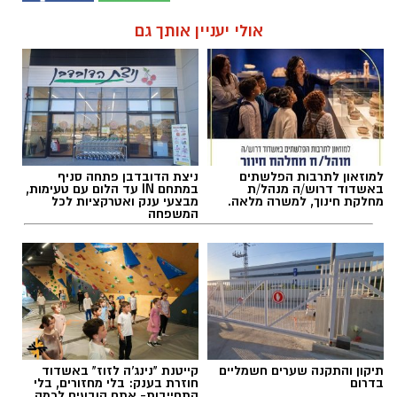
אולי יעניין אותך גם
למוזאון לתרבות הפלשתים
ניצת הדובדבן פתחה סניף
באשדוד דרוש/ה מנהל/ת
במתחם IN עד הלום עם טעימות,
מחלקת חינוך, למשרה מלאה.
מבצעי ענק ואטרקציות לכל
המשפחה
תיקון והתקנה שערים חשמליים
קייטנת "נינג'ה לזוז" באשדוד
בדרום
חוזרת בענק: בלי מחזורים, בלי
התחייבות- אתם קובעים לכמה