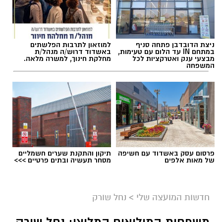
אלדה נתנאל / 18:18 05.08.26
ניצת הדובדבן פתחה סניף
למוזאון לתרבות הפלשתים
במתחם IN עד הלום עם טעימות,
באשדוד דרוש/ה מנהל/ת
מבצעי ענק ואטרקציות לכל
מחלקת חינוך, למשרה מלאה.
המשפחה
תגים:
בשורה למטה יהודה: מוני החשמל החכמים
בדרך
פרסום עסק באשדוד עם חשיפה
תיקון והתקנת שערים חשמליים
של מאות אלפים
מסחר תעשיה ובתים פרטיים >>>
חדשות המועצה שלי
>
נחל שורק
משפחות המילואים המליצו: נחל שורק