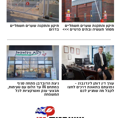
אלדה נתנאל / 18:18 05.08.26
תיקון והתקנת שערים חשמליים
תיקון והתקנה שערים חשמליים
מסחר תעשיה ובתים פרטיים >>>
בדרום
תגים:
בשורה למטה יהודה: מוני החשמל החכמים
בדרך
עורך דין דותן לינדנברג -
ניצת הדובדבן פתחה סניף
נפגעתם בתאונת דרכים לחצו
במתחם IN עד הלום עם טעימות,
לקבל מה שמגיע לכם
מבצעי ענק ואטרקציות לכל
המשפחה