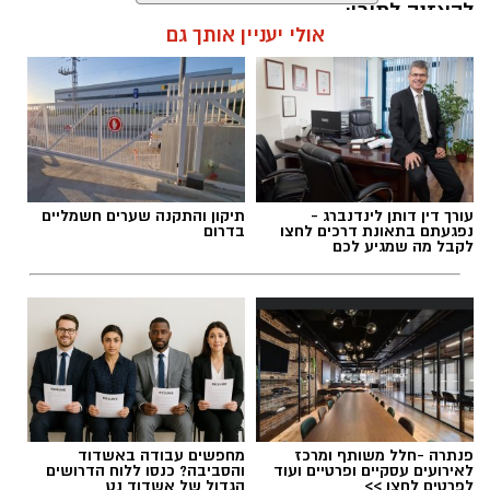
להאזנה לתוכן:
אולי יעניין אותך גם
אלדה נתנאל / 18:18 05.08.26
עורך דין דותן לינדנברג -
תיקון והתקנה שערים חשמליים
נפגעתם בתאונת דרכים לחצו
בדרום
לקבל מה שמגיע לכם
תגים:
בשורה למטה יהודה: מוני החשמל החכמים
בדרך
פנתרה -חלל משותף ומרכז
מחפשים עבודה באשדוד
לאירועים עסקיים ופרטיים ועוד
והסביבה? כנסו ללוח הדרושים
לפרטים לחצו >>
הגדול של אשדוד נט