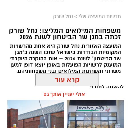
חדשות המועצה שלי
>
נחל שורק
משפחות המילואים המליצו: נחל שורק
זכתה במגן שר הביטחון לשנת 2026
המועצה האזורית נחל שורק היא אחת מהרשויות
המקומיות הבודדות בישראל שזכו השנה ב"מגן
קדריט לתמונה: דוברות משרד האנרגיה
שר הביטחון" לשנת 2026 – אות ההוקרה היוקרתי
המוענק לרשויות הפועלות באופן יוצא דופן למען
פריסת המונים החכמים במועצה תאפשר לתושבים
משרתי ומשרתות המילואים ובני משפחותיהם.
לקבל הנחות גבוהות יותר מספקי החשמל
הפרטיים, זאת בשל העובדה כי ספקי החשמל
להאזנה לתוכן:
קרא עוד
יכולים לקרוא במדויק את צריכת החשמל. בנוסף,
מונים חכמים מאפשרים התייעלות בשימוש בחשמל,
אולי יעניין אותך גם
שתחסוך גם היא כסף לתושבי המועצה.
אלדה נתנאל / 18:11 05.08.26
שר האנרגיה והתשתיות, אלי כהן
: "פריסת המונים