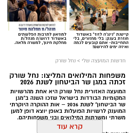
קייטנת "נינג'ה לזוז" באשדוד
למוזאון לתרבות הפלשתים
חוזרת בענק: בלי מחזורים, בלי
באשדוד דרוש/ה מנהל/ת
התחייבות- אתם קובעים לכמה
מחלקת חינוך, למשרה מלאה.
ואיזה ימים להירשם!
חדשות המועצה שלי
>
נחל שורק
משפחות המילואים המליצו: נחל שורק
זכתה במגן שר הביטחון לשנת 2026
המועצה האזורית נחל שורק היא אחת מהרשויות
המקומיות הבודדות בישראל שזכו השנה ב"מגן
קדריט לתמונה: דוברות משרד האנרגיה
שר הביטחון" לשנת 2026 – אות ההוקרה היוקרתי
המוענק לרשויות הפועלות באופן יוצא דופן למען
פריסת המונים החכמים במועצה תאפשר לתושבים
משרתי ומשרתות המילואים ובני משפחותיהם.
לקבל הנחות גבוהות יותר מספקי החשמל
הפרטיים, זאת בשל העובדה כי ספקי החשמל