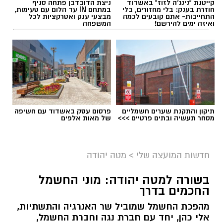
קייטנת "נינג'ה לזוז" באשדוד
ניצת הדובדבן פתחה סניף
חוזרת בענק: בלי מחזורים, בלי
במתחם IN עד הלום עם טעימות,
התחייבות- אתם קובעים לכמה
מבצעי ענק ואטרקציות לכל
ואיזה ימים להירשם!
המשפחה
תיקון והתקנת שערים חשמליים
פרסום עסק באשדוד עם חשיפה
מסחר תעשיה ובתים פרטיים >>>
של מאות אלפים
חדשות המועצה שלי
>
מטה יהודה
בשורה למטה יהודה: מוני החשמל
החכמים בדרך
מהפכת החשמל שמוביל שר האנרגיה והתשתיות,
אלי כהן, יחד עם חברת נגה וחברת החשמל,