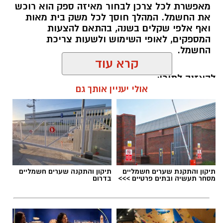
מאפשרת לכל צרכן לבחור מאיזה ספק הוא רוכש
את החשמל. המהלך חוסך לכל משק בית מאות
ואף אלפי שקלים בשנה, בהתאם להצעות
המספקים, לאופי השימוש ולשעות צריכת
החשמל.
קרא עוד
להאזנה לתוכן:
אולי יעניין אותך גם
אלדה נתנאל / 18:18 05.08.26
תיקון והתקנת שערים חשמליים
תיקון והתקנה שערים חשמליים
מסחר תעשיה ובתים פרטיים >>>
בדרום
תגים:
בשורה למטה יהודה: מוני החשמל החכמים
בדרך