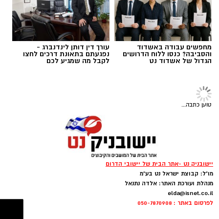
משרד הביטחון, כאשר חלק משמעותי מההמלצות
אבישי כהן על העבודה המצוינת, יחד עם ראש
שהובילו לבחירת המועצה הוגשו על ידי משפחות
המועצה נמשיך לעבוד למען תושבי ותושבות מטה
המילואים עצמן – לוחמים ולוחמות, בני ובנות זוג
יהודה".
מחפשים עבודה באשדוד
עורך דין דותן לינדנברג -
ובני משפחה שביקשו להוקיר את הליווי, הסיוע
והסביבה? כנסו ללוח הדרושים
נפגעתם בתאונת דרכים לחצו
הגדול של אשדוד נט
לקבל מה שמגיע לכם
והמעטפת שקיבלו לאורך תקופות השירות.
טוען כתבה...
יישובניק נט -אתר הבית של יישובי הדרום
מו"ל: קבוצת ישראל נט בע"מ
מנהלת ועורכת האתר: אלדה נתנאל
elda@isnet.co.il
לפרסום באתר : 050-7870908
ראש מועצה אזורית מטה יהודה, אבישי כהן
: