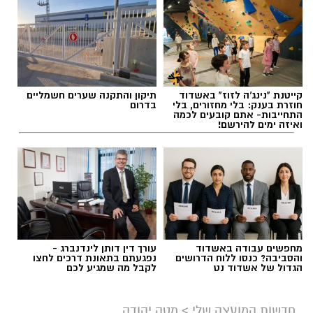
קייטנת "נינג'ה לזוז" באשדוד
תיקון והתקנה שערים חשמליים
חוזרת בענק: בלי מחזורים, בלי
בדרום
התחייבות- אתם קובעים לכמה
ואיזה ימים להירשם!
מחפשים עבודה באשדוד
עורך דין דותן לינדנברג -
והסביבה? כנסו ללוח הדרושים
נפגעתם בתאונת דרכים לחצו
הגדול של אשדוד נט
לקבל מה שמגיע לכם
חדשות המועצה שלי
>
מטה יהודה