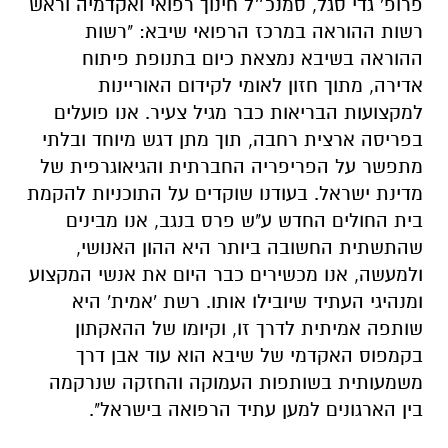
פרופ' גדי סגל, סמנכ״ל חינוך רפואי ואקדמיה וראש
רשות ההוראה במרכז הרפואי שיבא: "רשות
ההוראה בשיבא נמצאת כיום בתנופת פיתוח
אדירה, מתוך חזון לאומי לקידום האוריינות
למקצועות הבריאות כבר מגיל צעיר. אנו פועלים
בפריסה ארצית רחבה, תוך מתן דגש מיוחד ובלתי
מתפשר על הפריפריה החברתית והגיאוגרפית של
מדינת ישראל. בעודנו שוקדים על התוכניות להקמת
בית החולים החדש ע"ש פרס בנגב, אנו מבינים
שהתשתית החשובה ביותר היא ההון האנושי,
ולמעשה, אנו מכשירים כבר היום את אנשי המקצוע
ומנהיגי העתיד שיובילו אותו. רשת 'אמית' היא
שותפה אמיתית לדרך זו, וקיומו של ההאקתון
בקמפוס האקדמי של שיבא הוא עוד אבן דרך
משמעותית בשותפות העמוקה והחזקה שנרקמה
בין הארגונים למען עתיד הרפואה בישראל".