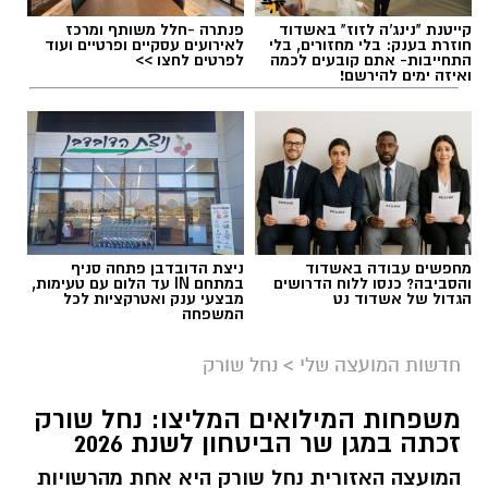
קייטנת "נינג'ה לזוז" באשדוד
פנתרה -חלל משותף ומרכז
חוזרת בענק: בלי מחזורים, בלי
לאירועים עסקיים ופרטיים ועוד
התחייבות- אתם קובעים לכמה
לפרטים לחצו >>
ואיזה ימים להירשם!
תגים:
בשורה למטה יהודה: מוני החשמל החכמים
בדרך
מחפשים עבודה באשדוד
ניצת הדובדבן פתחה סניף
והסביבה? כנסו ללוח הדרושים
במתחם IN עד הלום עם טעימות,
הגדול של אשדוד נט
מבצעי ענק ואטרקציות לכל
המשפחה
חדשות המועצה שלי
>
נחל שורק
משפחות המילואים המליצו: נחל שורק
זכתה במגן שר הביטחון לשנת 2026
המועצה האזורית נחל שורק היא אחת מהרשויות