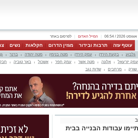
|
המייל האדום
|
לפרסום באתר
עוטף עזה
תרבות ובידור
מגזין הדרום
חקלאות
נשים
צר
גלבוע
בקעת הירדן
עמק הירדן
מטה בנימין
מטה יהודה
ברנר
גן
|
|
|
|
|
|
עמק יזרעאל
אלונה
מטה אשר
עמק חפר
אשכול
באר טוביה
חבל 
|
|
|
|
|
|
שורק
מרחבים
שדות נגב
|
|
ב
יימו עבודות הבנייה בבית