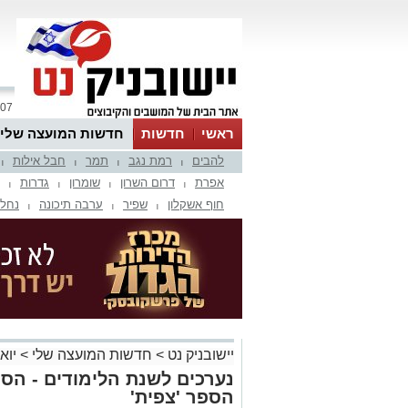
07 אוגוסט 2026 / 06:54
ראשי
חדשות
חדשות המועצה שלי
להבים
רמת נגב
תמר
חבל אילות
אינדקס עסקים
לוח
טיפים והמלצות
|
|
|
|
אפרת
דרום השרון
שומרון
גדרות
|
|
|
|
חוף אשקלון
שפיר
ערבה תיכונה
נחל 
|
|
|
יישובניק נט
>
חדשות המועצה שלי
>
יוא
נערכים לשנת הלימודים - הסת
הספר 'צפית'