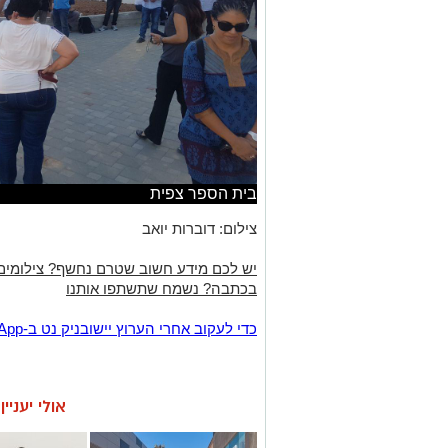
בית הספר צפית
צילום: דוברות יואב
יש לכם מידע חשוב שטרם נחשף? צילומים
בכתבה? נשמח שתשתפו אותנו
‏כדי לעקוב אחרי הערוץ יישובניק נט ב-WhatsApp:‏‏‏
אולי יעניי