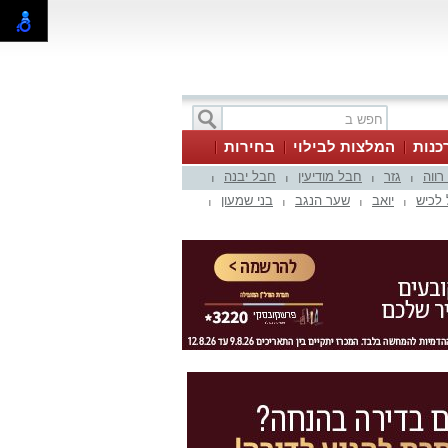
כנות
המלצות לבילוי
בחירות
 רווה
גזר
חבל מודיעין
חבל יבנה
|
|
|
|
לכיש
יואב
שער הנגב
בני שמעון
|
|
|
|