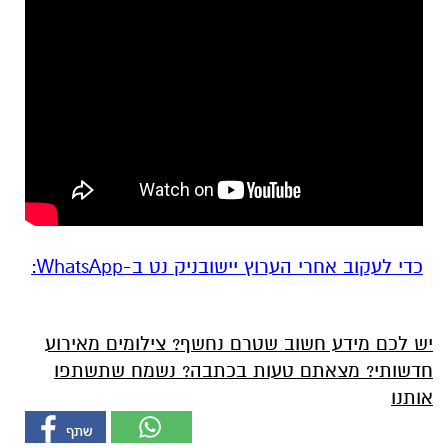
‏כדי לעקוב אחרי הערוץ יישובניק נט ב-WhatsApp:‏‏‏
יש לכם מידע חשוב שטרם נחשף? צילומים מאירוע
חדשותי? מצאתם טעות בכתבה? נשמח שתשתפו
אותנו