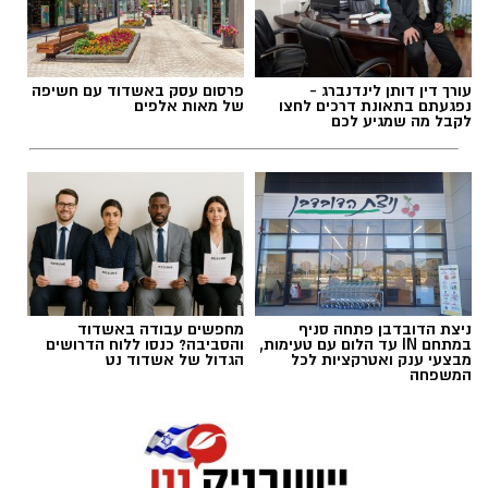
אלדה נתנאל / 18:18 05.08.26
עורך דין דותן לינדנברג -
פרסום עסק באשדוד עם חשיפה
נפגעתם בתאונת דרכים לחצו
של מאות אלפים
לקבל מה שמגיע לכם
תגים:
בשורה למטה יהודה: מוני החשמל החכמים
בדרך
ניצת הדובדבן פתחה סניף
מחפשים עבודה באשדוד
במתחם IN עד הלום עם טעימות,
והסביבה? כנסו ללוח הדרושים
מבצעי ענק ואטרקציות לכל
הגדול של אשדוד נט
המשפחה