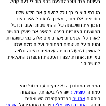
רעיונות אלה ונוכל להציגם בפני מובילי דעת קהל.
מטרתי היא כי כך נוכל להעמיק את הידע שלנו
בנושאים אלו מחד, ומאידך לנסות להאיר באור
הנכון את חשיבותה של ההתיישבות העובדת ושל
המועצות האזוריות בפרט. להאיר את פועלן החשוב
לאורך כל השנים ובעיקר בימים אלה, כמי ששומרות
ומגינות על השטחים הפתוחים ועל היכולת שלנו
להמשיך ולפעול כמדינה עצמאית שאינה תלויה
במדינות אחרות לצורך הספקת התוצרת החקלאית
לתושביה."
המפגש המתוכנן הבא יתקיים עם פרופ' סמי
סמוחה,
סוציולוג
ישראלי ביקורתי
,
המתמחה
ביחסים
אתניים
בפרספקטיבה השוואתית
ובחקר
החברה הישראלית
וידוע במחקריו על
השסע