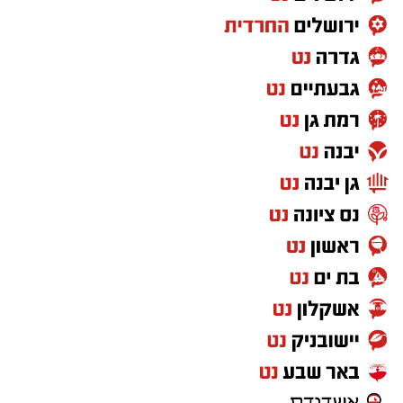
החשמל שלהן ולהוזיל את החשבון במאות ואף
אלפי שקלים בשנה. אני מודה לראש המועצה
אבישי כהן על העבודה המצוינת, יחד עם ראש
המועצה נמשיך לעבוד למען תושבי ותושבות מטה
יהודה".