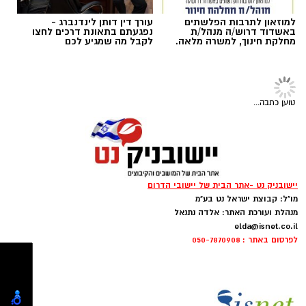
המילואים עצמן – לוחמים ולוחמות, בני ובנות זוג
יהודה".
ובני משפחה שביקשו להוקיר את הליווי, הסיוע
והמעטפת שקיבלו לאורך תקופות השירות.
למוזאון לתרבות הפלשתים
עורך דין דותן לינדנברג -
באשדוד דרוש/ה מנהל/ת
נפגעתם בתאונת דרכים לחצו
מחלקת חינוך, למשרה מלאה.
לקבל מה שמגיע לכם
טוען כתבה...
יישובניק נט -אתר הבית של יישובי הדרום
מו"ל: קבוצת ישראל נט בע"מ
מנהלת ועורכת האתר: אלדה נתנאל
elda@isnet.co.il
לפרסום באתר : 050-7870908
דוברות נחל שורק
ראש מועצה אזורית מטה יהודה, אבישי כהן
: