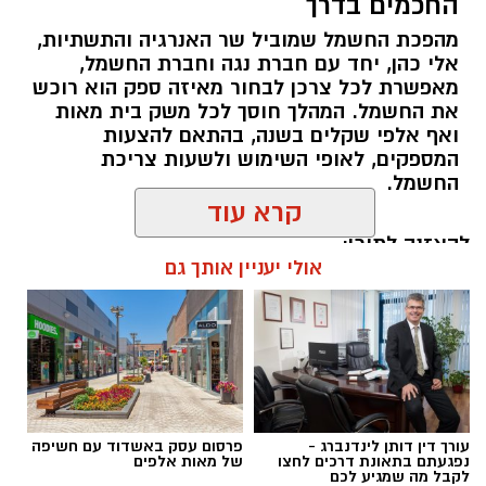
החכמים בדרך
מהפכת החשמל שמוביל שר האנרגיה והתשתיות,
אלי כהן, יחד עם חברת נגה וחברת החשמל,
מאפשרת לכל צרכן לבחור מאיזה ספק הוא רוכש
את החשמל. המהלך חוסך לכל משק בית מאות
ואף אלפי שקלים בשנה, בהתאם להצעות
המספקים, לאופי השימוש ולשעות צריכת
החשמל.
קרא עוד
להאזנה לתוכן:
אולי יעניין אותך גם
אלדה נתנאל / 18:18 05.08.26
עורך דין דותן לינדנברג -
פרסום עסק באשדוד עם חשיפה
נפגעתם בתאונת דרכים לחצו
של מאות אלפים
לקבל מה שמגיע לכם