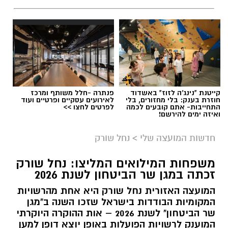
תגים:
בשורה למטה יהודה: מוני החשמל החכמים
בדרך
קייטנת "נינג'ה לזוז" באשדוד
פנתרה -חלל משותף ומרכז
חוזרת בענק: בלי מחזורים, בלי
לאירועים עסקיים ופרטיים ועוד
התחייבות- אתם קובעים לכמה
לפרטים לחצו >>
ואיזה ימים להירשם!
חדשות המועצה שלי
>
נחל שורק
משפחות המילואים המליצו: נחל שורק
זכתה במגן שר הביטחון לשנת 2026
המועצה האזורית נחל שורק היא אחת מהרשויות
המקומיות הבודדות בישראל שזכו השנה ב"מגן
קדריט לתמונה: דוברות משרד האנרגיה
שר הביטחון" לשנת 2026 – אות ההוקרה היוקרתי
המוענק לרשויות הפועלות באופן יוצא דופן למען