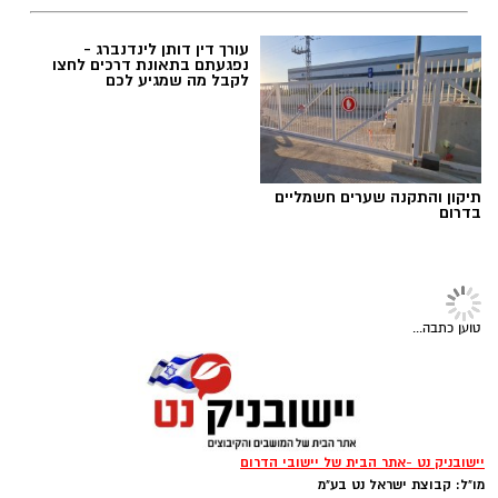
אלדה נתנאל / 18:18 05.08.26
פרסום עסק באשדוד עם חשיפה
פנתרה -חלל משותף ומרכז
של מאות אלפים
לאירועים עסקיים ופרטיים ועוד
לפרטים לחצו >>
תגים:
בשורה למטה יהודה: מוני החשמל החכמים
בדרך
תיקון והתקנה שערים חשמליים
עורך דין דותן לינדנברג -
בדרום
נפגעתם בתאונת דרכים לחצו
לקבל מה שמגיע לכם
טוען כתבה...