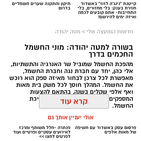
קייטנת "נינג'ה לזוז" באשדוד
תיקון והתקנה שערים חשמליים
חוזרת בענק: בלי מחזורים, בלי
בדרום
התחייבות- אתם קובעים לכמה
ואיזה ימים להירשם!
חדשות המועצה שלי
>
מטה יהודה
בשורה למטה יהודה: מוני החשמל
החכמים בדרך
מהפכת החשמל שמוביל שר האנרגיה והתשתיות,
אלי כהן, יחד עם חברת נגה וחברת החשמל,
מאפשרת לכל צרכן לבחור מאיזה ספק הוא רוכש
את החשמל. המהלך חוסך לכל משק בית מאות
ואף אלפי שקלים בשנה, בהתאם להצעות
המספקים, לאופי השימוש ולשעות צריכת
קרא עוד
החשמל.
אולי יעניין אותך גם
להאזנה לתוכן: