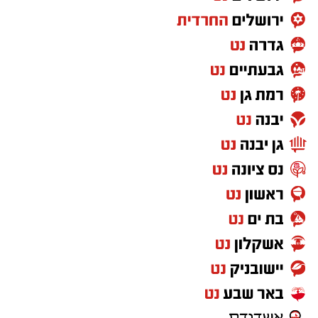
החשמל שלהן ולהוזיל את החשבון במאות ואף
אלפי שקלים בשנה. אני מודה לראש המועצה
אבישי כהן על העבודה המצוינת, יחד עם ראש
המועצה נמשיך לעבוד למען תושבי ותושבות מטה
יהודה".