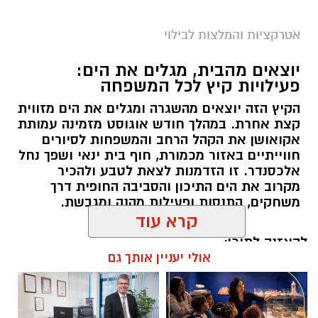
אטרקציות והמלצות לבילוי
יוצאים מהבית, מגלים את הים:
פעילויות קיץ לכל המשפחה
הקיץ הזה יוצאים מהשגרה ומגלים את הים מזווית
קצת אחרת. במהלך חודש אוגוסט מזמינה עמותת
אקואושן את הקהל הרחב והמשפחות לסיורים
חווייתיים באזור מכמורת, חוף בית ינאי ושפך נחל
אלכסנדר. זו הזדמנות לצאת לטבע ולהכיר
מקרוב את הים התיכון והסביבה החופית דרך
משחקים, התנסות ופעילות מהנה ומגבשת.
קרא עוד
להאזנה לתוכן:
אולי יעניין אותך גם
אלדה נתנאל / 09:24 07.08.26