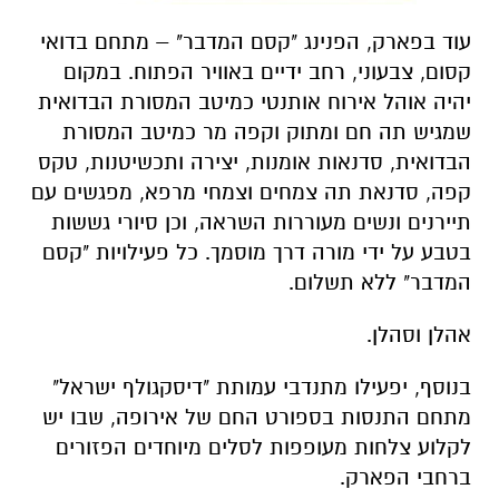
עוד בפארק, הפנינג "קסם המדבר" – מתחם בדואי
קסום, צבעוני, רחב ידיים באוויר הפתוח. במקום
יהיה אוהל אירוח אותנטי כמיטב המסורת הבדואית
שמגיש תה חם ומתוק וקפה מר כמיטב המסורת
הבדואית, סדנאות אומנות, יצירה ותכשיטנות, טקס
קפה, סדנאת תה צמחים וצמחי מרפא, מפגשים עם
תיירנים ונשים מעוררות השראה, וכן סיורי גששות
בטבע על ידי מורה דרך מוסמך. כל פעילויות "קסם
המדבר" ללא תשלום.
אהלן וסהלן
.
בנוסף, יפעילו מתנדבי עמותת "דיסקגולף ישראל"
מתחם התנסות בספורט החם של אירופה, שבו יש
לקלוע צלחות מעופפות לסלים מיוחדים הפזורים
ברחבי הפארק
.